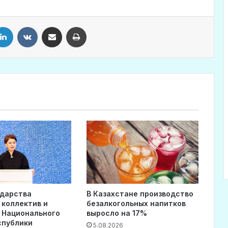
LinkedIn
VKontakte
Share via Email
Print
ударства
В Казахстане производство
 коллектив и
безалкогольных напитков
 Национального
выросло на 17%
спублики
5.08.2026