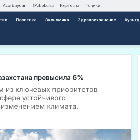
Azərbaycan
Oʻzbekcha
Кыргызча
Тоҷикӣ
тво
Политика
Экономика
Здравоохранение
Культу
азахстана превысила 6%
м из ключевых приоритетов
 сфере устойчивого
 изменением климата.