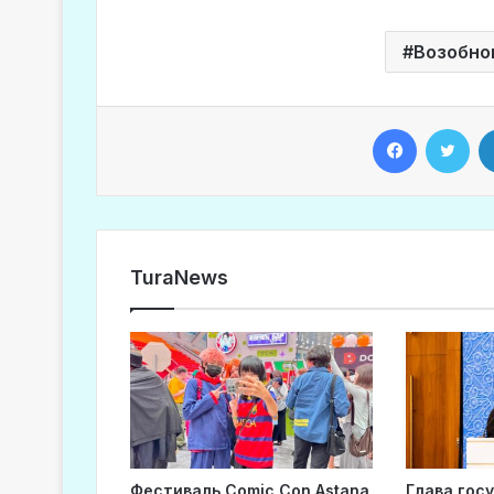
Возобно
Facebook
Twitter
TuraNews
Фестиваль Comic Con Astana
Глава гос