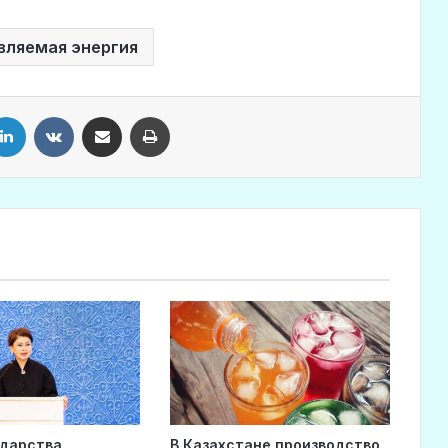
вляемая энергия
LinkedIn
VKontakte
Share via Email
Print
ударства
В Казахстане производство