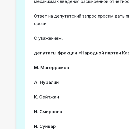
механизмах введения расширенной отчётнос
Ответ на депутатский запрос просим дать 
сроки.
С уважением,
депутаты фракции
«Народной партии Ка
М. Магеррамов
А. Н
у
ралин
К. Сейтжан
И. Смирнова
И. Сункар