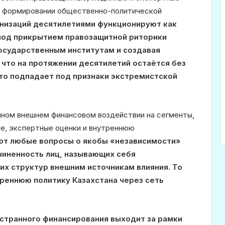
 в формировании общественно-политической
анизаций десятилетиями функционируют как
 под прикрытием правозащитной риторики
осударственным институтам и создавая
 что на протяжении десятилетий остаётся без
то подпадает под признаки экстремистской
мном внешнем финансовом воздействии на сегменты,
е, экспертные оценки и внутреннюю
ют любые вопросы о якобы «независимости»
чиненность лиц, называющих себя
их структур внешним источникам влияния. То
треннюю политику Казахстана через сеть
остранного финансирования выходит за рамки