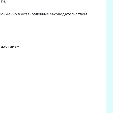
ти.
письменно в установленные законодательством
захстан
а
»