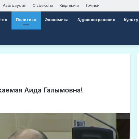
Azərbaycan
Oʻzbekcha
Кыргызча
Тоҷикӣ
тво
Политика
Экономика
Здравоохранение
Культу
емая Аида Галымовна!