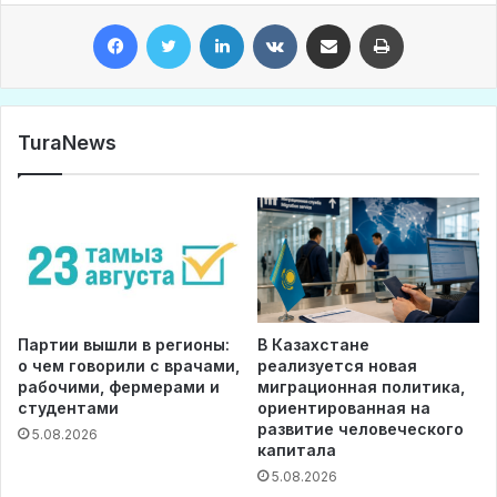
Facebook
Twitter
LinkedIn
VKontakte
Share via Email
Print
TuraNews
Партии вышли в регионы:
В Казахстане
о чем говорили с врачами,
реализуется новая
рабочими, фермерами и
миграционная политика,
студентами
ориентированная на
развитие человеческого
5.08.2026
капитала
5.08.2026