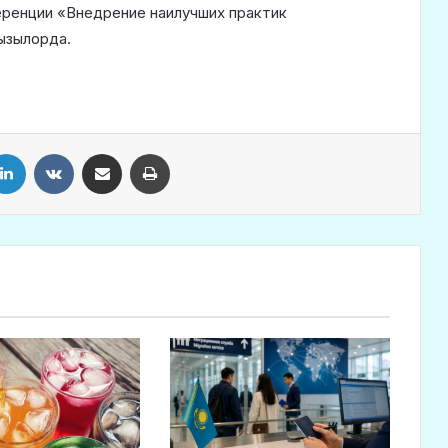
ренции «Внедрение наилучших практик
Кызылорда.
LinkedIn
VKontakte
Share via Email
Print