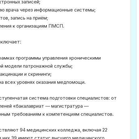
ктронных записей;
нию врача через информационные системы;
тов, запись на приём;
ления к организациям ПМСП.
включает:
 рамках программы управления хроническими
ой модели патронажной службы;
акцинации и скрининги;
 на всех уровнях оказания медпомощи.
тупенчатая система подготовки специалистов: от
пеней «бакалавриат — магистратура —
ным требованиям к компетенциям специалистов.
твляют 94 медицинских колледжа, включая 22
з них 39 имеют статус высшего медицинского