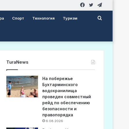
Facebook
Twitter
Telegram
Search
ра
Спорт
Технология
Туризм
for
TuraNews
На побережье
Бухтарминского
водохранилища
проведен совместный
рейд по обеспечению
безопасности и
правопорядка
6.08.2026