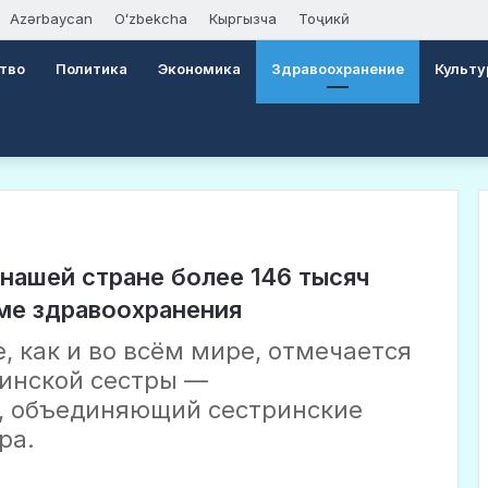
Azərbaycan
Oʻzbekcha
Кыргызча
Тоҷикӣ
тво
Политика
Экономика
Здравоохранение
Культу
нашей стране более 146 тысяч
ме здравоохранения
е, как и во всём мире, отмечается
инской сестры —
, объединяющий сестринские
ра.