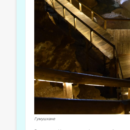
Гумушхане