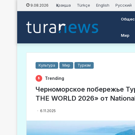
Қазақша
Türkçe
English
Русский
9.08.2026
Общес
Мир
Культура
Мир
Туризм
Trending
Черноморское побережье Ту
THE WORLD 2026» от National
6.11.2025