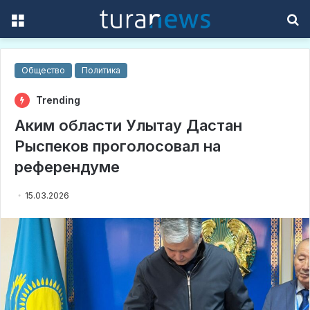
Menu
S
f
Общество
Политика
Trending
Аким области Улытау Дастан
Рыспеков проголосовал на
референдуме
15.03.2026