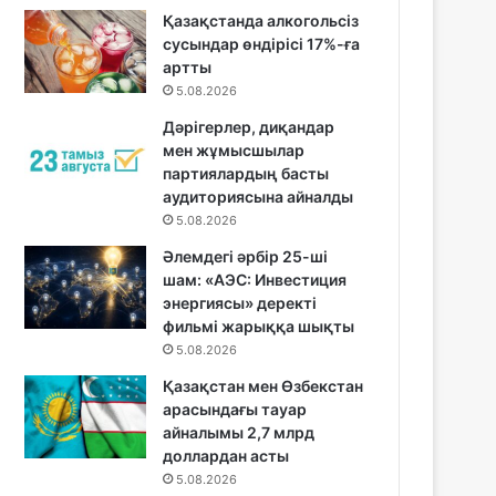
Қазақстанда алкогольсіз
сусындар өндірісі 17%-ға
артты
5.08.2026
Дәрігерлер, диқандар
мен жұмысшылар
партиялардың басты
аудиториясына айналды
5.08.2026
Әлемдегі әрбір 25-ші
шам: «АЭС: Инвестиция
энергиясы» деректі
фильмі жарыққа шықты
5.08.2026
Қазақстан мен Өзбекстан
арасындағы тауар
айналымы 2,7 млрд
доллардан асты
5.08.2026