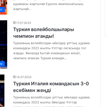
құрамасы жартылай Еуропа чемпионатының
жартылай…
рт
17.07.2023
Түркия волейболшылары
чемпион атанды!
Түркияның волейболдан әйелдер ұлттық құрама
командасы 2023 жылғы Ұлттар лигасында топ
жарды. Финалда Қытай командасын жеңіп,
чемпион атанған Түркия әлемдік…
ем
14.07.2023
Түркия Италия командасын 3-0
есебімен жеңді
Түркияның волейболдан ұлттық әйелдер құрама
командасы 2023 жылғы Әйелдер Ұлттар