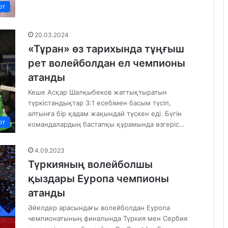
рт
20.03.2024
«Тұран» өз тарихында тұңғыш
рет волейболдан ел чемпионы
атанды
Кеше Асқар Шалқыбеков жаттықтыратын
түркістандықтар 3:1 есебімен басым түсіп,
алтынға бір қадам жақындай түскен еді. Бүгін
рт
командалардың бастапқы құрамында өзгеріс…
4.09.2023
Түркияның волейболшы
қыздары Еуропа чемпионы
атанды
Әйелдер арасындағы волейболдан Еуропа
чемпионатының финалында Түркия мен Сербия