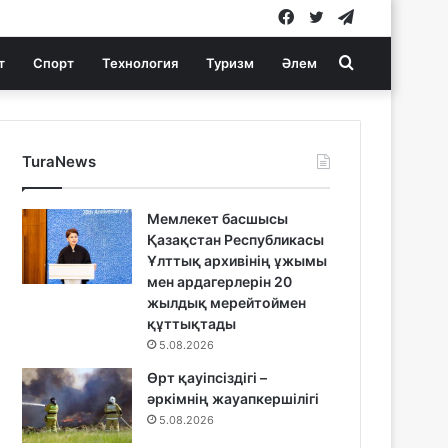
Facebook
Twitter
Telegram
Search
т
Спорт
Технология
Туризм
Әлем
for
TuraNews
Мемлекет басшысы
Қазақстан Республикасы
Ұлттық архивінің ұжымы
мен ардагерлерін 20
жылдық мерейтоймен
құттықтады
5.08.2026
Өрт қауіпсіздігі –
әркімнің жауапкершілігі
5.08.2026