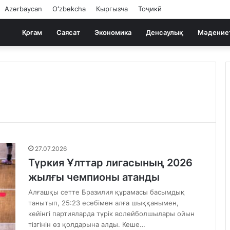
Azərbaycan
Oʻzbekcha
Кыргызча
Тоҷикӣ
Қоғам
Саясат
Экономика
Денсаулық
Мәдение
27.07.2026
Түркия Ұлттар лигасының 2026
жылғы чемпионы атанды
Алғашқы сетте Бразилия құрамасы басымдық
танытып, 25:23 есебімен алға шыққанымен,
кейінгі партияларда түрік волейболшылары ойын
тізгінін өз қолдарына алды. Кеше…