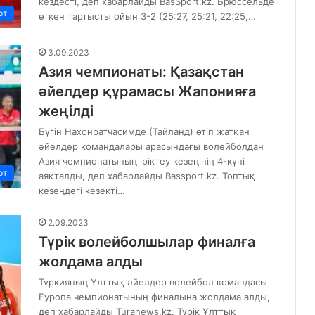
кездесті, деп хабарлайды BasSport.kz. Брюссельде
рт
өткен тартысты ойын 3-2 (25:27, 25:21, 22:25,…
3.09.2023
Азия чемпионаты: Қазақстан
әйелдер құрамасы Жапонияға
жеңілді
Бүгін Нахонратчасимде (Тайланд) өтіп жатқан
әйелдер командалары арасындағы волейболдан
Азия чемпионатының іріктеу кезеңінің 4-күні
рт
аяқталды, деп хабарлайды Bassport.kz. Топтық
кезеңдегі кезекті…
2.09.2023
Түрік волейболшылар финалға
жолдама алды
Түркияның Ұлттық әйелдер волейбол командасы
Еуропа чемпионатының финалына жолдама алды,
деп хабарлайды Turanews.kz. Түрік Ұлттық