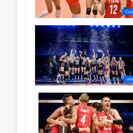
Спо
Әл