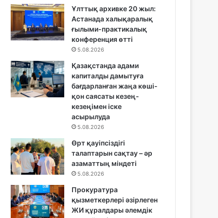
Ұлттық архивке 20 жыл:
Астанада халықаралық
ғылыми-практикалық
конференция өтті
5.08.2026
Қазақстанда адами
капиталды дамытуға
бағдарланған жаңа көші-
қон саясаты кезең-
кезеңімен іске
асырылуда
5.08.2026
Өрт қауіпсіздігі
талаптарын сақтау – әр
азаматтың міндеті
5.08.2026
Прокуратура
қызметкерлері әзірлеген
ЖИ құралдары әлемдік