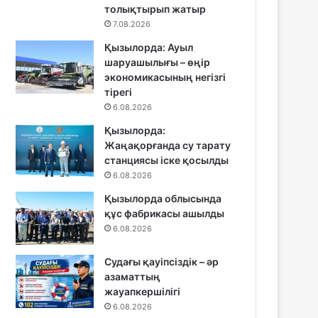
толықтырып жатыр
7.08.2026
Қызылорда: Ауыл
шаруашылығы – өңір
экономикасының негізгі
тірегі
6.08.2026
Қызылорда:
Жаңақорғанда су тарату
станциясы іске қосылды
6.08.2026
Қызылорда облысында
құс фабрикасы ашылды
6.08.2026
Судағы қауіпсіздік – әр
азаматтың
жауапкершілігі
6.08.2026