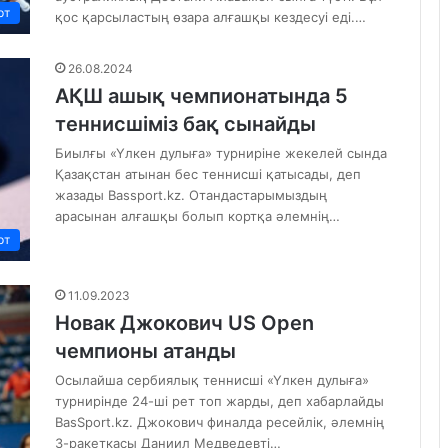
рт
қос қарсыластың өзара алғашқы кездесуі еді.…
26.08.2024
АҚШ ашық чемпионатында 5
теннисшіміз бақ сынайды
Биылғы «Үлкен дулыға» турниріне жекелей сында
Қазақстан атынан бес теннисші қатысады, деп
жазады Bassport.kz. Отандастарымыздың
арасынан алғашқы болып кортқа әлемнің…
рт
11.09.2023
Новак Джокович US Open
чемпионы атанды
Осылайша сербиялық теннисші «Үлкен дулыға»
турнирінде 24-ші рет топ жарды, деп хабарлайды
BasSport.kz. Джокович финалда ресейлік, әлемнің
3-ракеткасы Даниил Медведевті…