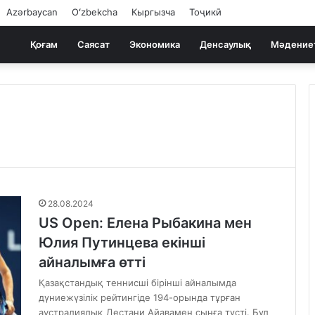
Azərbaycan
Oʻzbekcha
Кыргызча
Тоҷикӣ
Қоғам
Саясат
Экономика
Денсаулық
Мәдение
28.08.2024
US Open: Елена Рыбакина мен
Юлия Путинцева екінші
айналымға өтті
Қазақстандық теннисші бірінші айналымда
дүниежүзілік рейтингіде 194-орында тұрған
аустралиялық Дестани Айавамен сынға түсті. Бұл