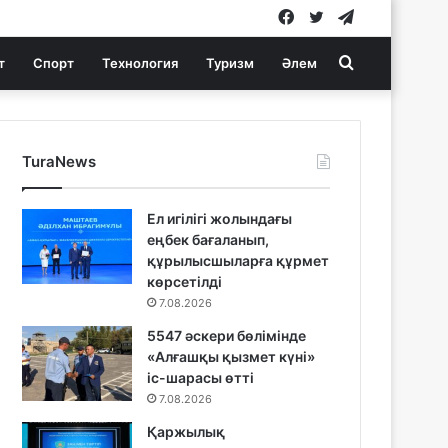
Facebook
Twitter
Telegram
Search
т
Спорт
Технология
Туризм
Әлем
for
TuraNews
Ел игілігі жолындағы
еңбек бағаланып,
құрылысшыларға құрмет
көрсетілді
7.08.2026
5547 әскери бөлімінде
«Алғашқы қызмет күні»
іс-шарасы өтті
7.08.2026
Қаржылық