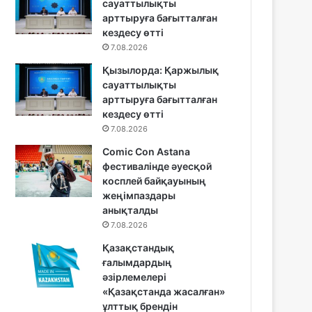
сауаттылықты
арттыруға бағытталған
кездесу өтті
7.08.2026
Қызылорда: Қаржылық
сауаттылықты
арттыруға бағытталған
кездесу өтті
7.08.2026
Comic Con Astana
фестивалінде әуесқой
косплей байқауының
жеңімпаздары
анықталды
7.08.2026
Қазақстандық
ғалымдардың
әзірлемелері
«Қазақстанда жасалған»
ұлттық брендін