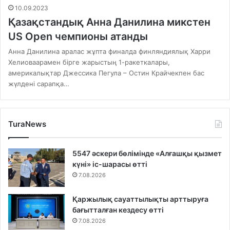
10.09.2023
Қазақстандық Анна Данилина микстен
US Open чемпионы атанды
Анна Данилина аралас жұпта финалда финляндиялық Харри
Хелиоваарамен бірге жарыстың 1-ракеткалары,
америкалықтар Джессика Пегула – Остин Крайчекпен бас
жүлдені сарапқа…
TuraNews
5547 әскери бөлімінде «Алғашқы қызмет
күні» іс-шарасы өтті
7.08.2026
Қаржылық сауаттылықты арттыруға
бағытталған кездесу өтті
7.08.2026