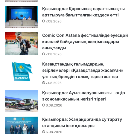
Қызылорда: Қаржылық сауаттылықты
арттыруға бағытталған кездесу өтті
7.08.2026
Comic Con Astana фестивалінде әуесқой
косплей байқауының жеңімпаздары
анықталды
7.08.2026
Қазақстандық ғалымдардың
әзірлемелері «Қазақстанда жасалған»
ұлттық брендін толықтырып жатыр
7.08.2026
Қызылорда: Ауыл шаруашылығы – өңір
экономикасының негізгі тірегі
6.08.2026
Қызылорда: Жаңақорғанда су тарату
станциясы іске қосылды
6.08.2026