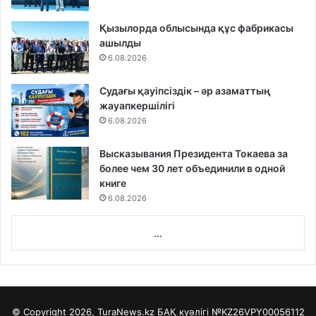
Қызылорда облысында құс фабрикасы
ашылды
6.08.2026
Судағы қауіпсіздік – әр азаматтың
жауапкершілігі
6.08.2026
Высказывания Президента Токаева за
более чем 30 лет объединили в одной
книге
6.08.2026
...
© Copyright 2026, TuraNews.kz БАҚ куәлігі
№KZ26VPY00056112