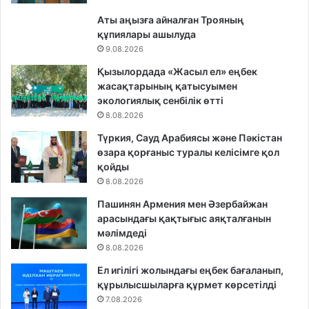
Аты аңызға айналған Трояның
құпиялары ашылуда
9.08.2026
Қызылордада «Жасыл ел» еңбек
жасақтарының қатысуымен
экологиялық сенбілік өтті
8.08.2026
Түркия, Сауд Арабиясы және Пәкістан
өзара қорғаныс туралы келісімге қол
қойды
8.08.2026
Пашинян Армения мен Әзербайжан
арасындағы қақтығыс аяқталғанын
мәлімдеді
8.08.2026
Ел игілігі жолындағы еңбек бағаланып,
құрылысшыларға құрмет көрсетілді
7.08.2026