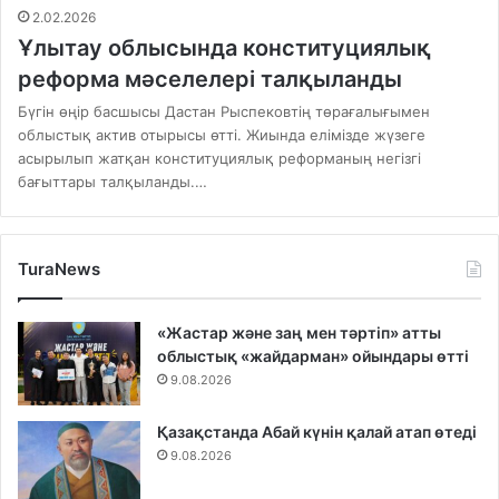
2.02.2026
Ұлытау облысында конституциялық
реформа мәселелері талқыланды
Бүгін өңір басшысы Дастан Рыспековтің төрағалығымен
облыстық актив отырысы өтті. Жиында елімізде жүзеге
асырылып жатқан конституциялық реформаның негізгі
бағыттары талқыланды.…
TuraNews
«Жастар және заң мен тәртіп» атты
облыстық «жайдарман» ойындары өтті
9.08.2026
Қазақстанда Абай күнін қалай атап өтеді
9.08.2026