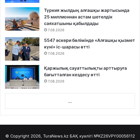
Түркия жылдың алғашқы жартысында
25 миллионнан астам шетелдік
саяхатшыны қабылдады
7.08.2026
5547 әскери бөлімінде «Алғашқы қызмет
күні» іс-шарасы өтті
7.08.2026
Қаржылық сауаттылықты арттыруға
бағытталған кездесу өтті
7.08.2026
...
© Copyright 2026, TuraNews.kz БАҚ куәлігі
№KZ26VPY00056112