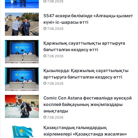
7.08.2026
5547 әскери бөлімінде «Алғашқы қызмет
күні» іс-шарасы өтті
7.08.2026
Қаржылық сауаттылықты арттыруға
бағытталған кездесу өтті
7.08.2026
Қызылорда: Қаржылық сауаттылықты
арттыруға бағытталған кездесу өтті
7.08.2026
Comic Con Astana фестивалінде әуесқой
косплей байқауының жеңімпаздары
анықталды
7.08.2026
Қазақстандық ғалымдардың
әзірлемелері «Қазақстанда жасалған»