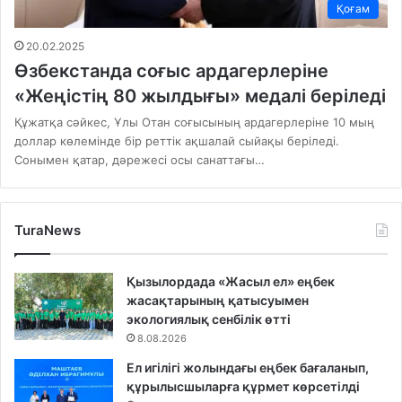
Қоғам
20.02.2025
Өзбекстанда соғыс ардагерлеріне
«Жеңістің 80 жылдығы» медалі беріледі
Құжатқа сәйкес, Ұлы Отан соғысының ардагерлеріне 10 мың
доллар көлемінде бір реттік ақшалай сыйақы беріледі.
Сонымен қатар, дәрежесі осы санаттағы…
TuraNews
Қызылордада «Жасыл ел» еңбек
жасақтарының қатысуымен
экологиялық сенбілік өтті
8.08.2026
Ел игілігі жолындағы еңбек бағаланып,
құрылысшыларға құрмет көрсетілді