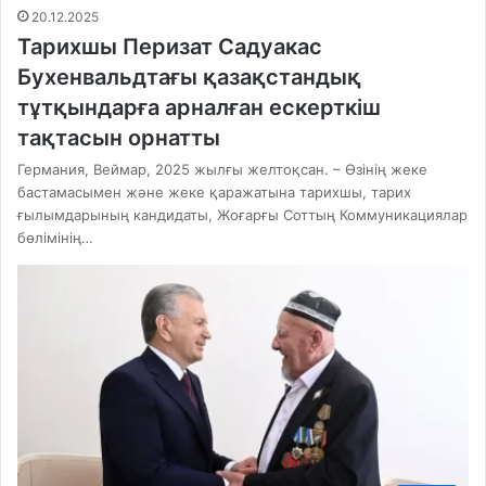
20.12.2025
Тарихшы Перизат Садуакас
Бухенвальдтағы қазақстандық
тұтқындарға арналған ескерткіш
тақтасын орнатты
Германия, Веймар, 2025 жылғы желтоқсан. – Өзінің жеке
бастамасымен және жеке қаражатына тарихшы, тарих
ғылымдарының кандидаты, Жоғарғы Соттың Коммуникациялар
бөлімінің…