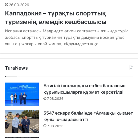
26.03.2026
Каппадокия – тұрақты спорттық
туризмнің әлемдік көшбасшысы
Испания астанасы Мадридте өткен салтанатты жиында түрік
жобасы спорттық туризмнің тұрақты дамуына қосқан үлесі
үшін ең жоғары ұпай жинап, «Қауымдастыққа…
TuraNews
Ел игілігі жолындағы еңбек бағаланып,
құрылысшыларға құрмет көрсетілді
7.08.2026
5547 әскери бөлімінде «Алғашқы қызмет
күні» іс-шарасы өтті
7.08.2026