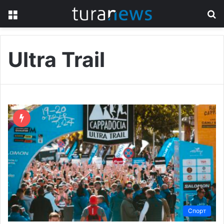
Menu
S
fo
Ultra Trail
Спорт