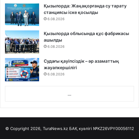
Қызылорда: Жаңақорғанда су тарату
станциясы іске қосылды
6.08.2026
Қызылорда облысында құс фабрикасы
ашылды
6.08.2026
Судағы қауіпсіздік – әр азаматтың
жауапкершілігі
6.08.2026
...
© Copyright 2026, TuraNews.kz БАҚ куәлігі
№KZ26VPY00056112