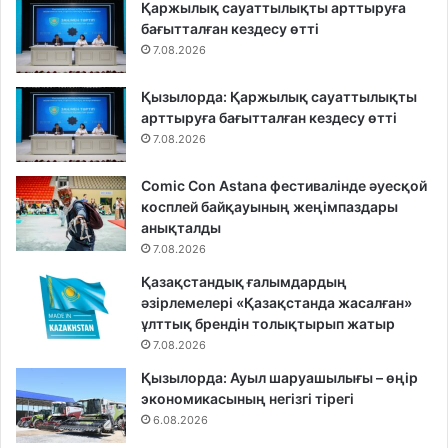
Қаржылық сауаттылықты арттыруға
бағытталған кездесу өтті
7.08.2026
Қызылорда: Қаржылық сауаттылықты
арттыруға бағытталған кездесу өтті
7.08.2026
Comic Con Astana фестивалінде әуесқой
косплей байқауының жеңімпаздары
анықталды
7.08.2026
Қазақстандық ғалымдардың
әзірлемелері «Қазақстанда жасалған»
ұлттық брендін толықтырып жатыр
7.08.2026
Қызылорда: Ауыл шаруашылығы – өңір
экономикасының негізгі тірегі
6.08.2026