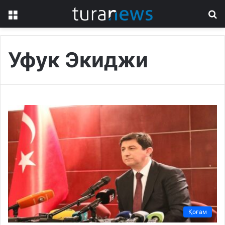
Menu
S
fo
Уфук Экиджи
Қоғам