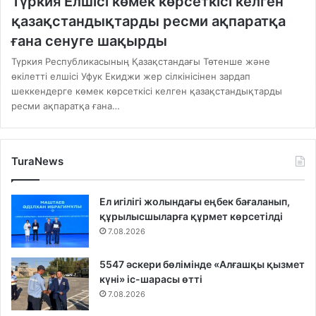
Түркия Елшісі көмек көрсеткісі келген
қазақстандықтарды ресми ақпаратқа
ғана сенуге шақырды
Түркия Республикасының Қазақстандағы Төтенше және
өкілетті елшісі Уфук Екиджи жер сілкінісінен зардап
шеккендерге көмек көрсеткісі келген қазақстандықтарды
ресми ақпаратқа ғана…
TuraNews
Ел игілігі жолындағы еңбек бағаланып,
құрылысшыларға құрмет көрсетілді
7.08.2026
5547 әскери бөлімінде «Алғашқы қызмет
күні» іс-шарасы өтті
7.08.2026