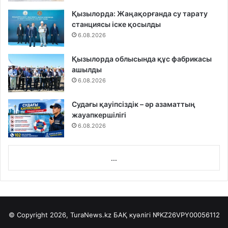
Қызылорда: Жаңақорғанда су тарату
станциясы іске қосылды
6.08.2026
Қызылорда облысында құс фабрикасы
ашылды
6.08.2026
Судағы қауіпсіздік – әр азаматтың
жауапкершілігі
6.08.2026
...
© Copyright 2026, TuraNews.kz БАҚ куәлігі
№KZ26VPY00056112