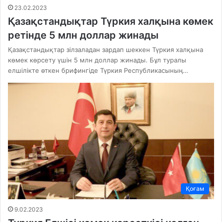
23.02.2023
Қазақстандықтар Түркия халқына көмек
ретінде 5 млн доллар жинады
Қазақстандықтар зілзаладан зардап шеккен Түркия халқына
көмек көрсету үшін 5 млн доллар жинады. Бұл туралы
елшілікте өткен брифингіде Түркия Республикасының…
Қоғам
9.02.2023