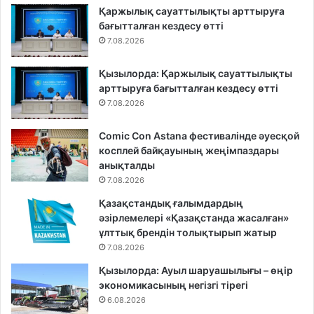
Қаржылық сауаттылықты арттыруға
бағытталған кездесу өтті
7.08.2026
Қызылорда: Қаржылық сауаттылықты
арттыруға бағытталған кездесу өтті
7.08.2026
Comic Con Astana фестивалінде әуесқой
косплей байқауының жеңімпаздары
анықталды
7.08.2026
Қазақстандық ғалымдардың
әзірлемелері «Қазақстанда жасалған»
ұлттық брендін толықтырып жатыр
7.08.2026
Қызылорда: Ауыл шаруашылығы – өңір
экономикасының негізгі тірегі
6.08.2026