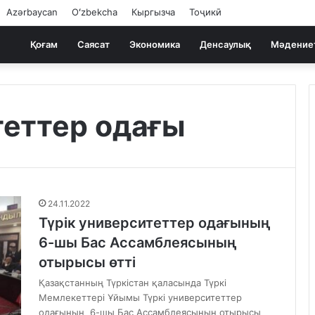
Azərbaycan
Oʻzbekcha
Кыргызча
Тоҷикӣ
Қоғам
Саясат
Экономика
Денсаулық
Мәдение
теттер одағы
24.11.2022
Түрік университеттер одағының
6-шы Бас Ассамблеясының
отырысы өтті
Қазақстанның Түркістан қаласында Түркі
Мемлекеттері Ұйымы Түркі университеттер
одағының 6-шы Бас Ассамблеясының отырысы