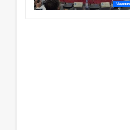
Мәдени