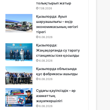
толықтырып жатыр
7.08.2026
Қызылорда: Ауыл
шаруашылығы – өңір
экономикасының негізгі
тірегі
6.08.2026
Қызылорда:
Жаңақорғанда су тарату
станциясы іске қосылды
6.08.2026
Қызылорда облысында
құс фабрикасы ашылды
6.08.2026
Судағы қауіпсіздік – әр
азаматтың
жауапкершілігі
6.08.2026