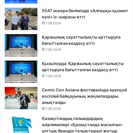
5547 әскери бөлімінде «Алғашқы қызмет
күні» іс-шарасы өтті
7.08.2026
Қаржылық сауаттылықты арттыруға
бағытталған кездесу өтті
7.08.2026
Қызылорда: Қаржылық сауаттылықты
арттыруға бағытталған кездесу өтті
7.08.2026
Comic Con Astana фестивалінде әуесқой
косплей байқауының жеңімпаздары
анықталды
7.08.2026
Қазақстандық ғалымдардың
әзірлемелері «Қазақстанда жасалған»
ұлттық брендін толықтырып жатыр