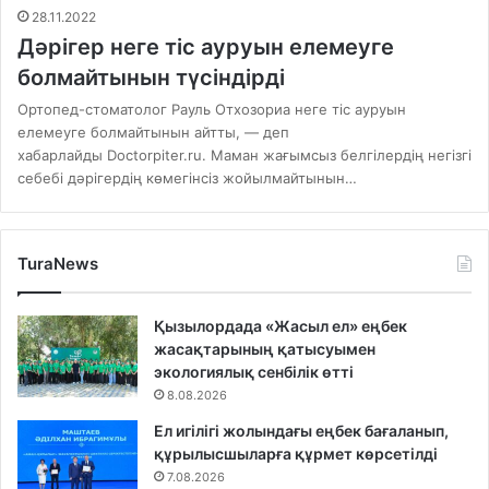
28.11.2022
Дәрігер неге тіс ауруын елемеуге
болмайтынын түсіндірді
Ортопед-стоматолог Рауль Отхозориа неге тіс ауруын
елемеуге болмайтынын айтты, — деп
хабарлайды Doctorpiter.ru. Маман жағымсыз белгілердің негізгі
себебі дәрігердің көмегінсіз жойылмайтынын…
TuraNews
Қызылордада «Жасыл ел» еңбек
жасақтарының қатысуымен
экологиялық сенбілік өтті
8.08.2026
Ел игілігі жолындағы еңбек бағаланып,
құрылысшыларға құрмет көрсетілді
7.08.2026