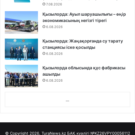
7.08.2026
Қызылорда: Ауыл шаруашылығы – өңір
экономикасының негізгі тірегі
6.08.2026
Қызылорда: Жаңақорғанда су тарату
станциясы іске қосылды
6.08.2026
Қызылорда облысында құс фабрикасы
ашылды
6.08.2026
...
© Copyright 2026, TuraNews.kz БАҚ куәлігі
№KZ26VPY00056112