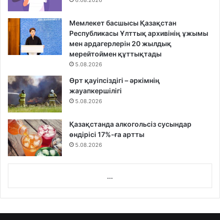
6.08.2026
Мемлекет басшысы Қазақстан
Республикасы Ұлттық архивінің ұжымы
мен ардагерлерін 20 жылдық
мерейтоймен құттықтады
5.08.2026
Өрт қауіпсіздігі – әркімнің
жауапкершілігі
5.08.2026
Қазақстанда алкогольсіз сусындар
өндірісі 17%-ға артты
5.08.2026
...