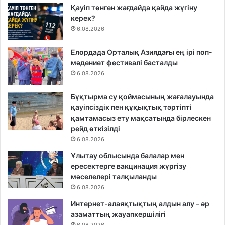
Қауіп төнген жағдайда қайда жүгіну
керек?
6.08.2026
Елордада Орталық Азиядағы ең ірі поп-
мәдениет фестивалі басталды
6.08.2026
Бұқтырма су қоймасының жағалауында
қауіпсіздік пен құқықтық тәртіпті
қамтамасыз ету мақсатында бірлескен
рейд өткізілді
6.08.2026
Ұлытау облысында балалар мен
ересектерге вакцинация жүргізу
мәселелері талқыланды
6.08.2026
Интернет-алаяқтықтың алдын алу – әр
азаматтың жауапкершілігі