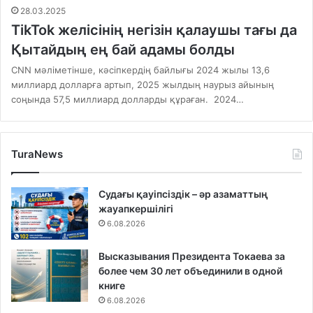
28.03.2025
TikTok желісінің негізін қалаушы тағы да
Қытайдың ең бай адамы болды
CNN мәліметінше, кәсіпкердің байлығы 2024 жылы 13,6
миллиард долларға артып, 2025 жылдың наурыз айының
соңында 57,5 миллиард долларды құраған. 2024…
TuraNews
Судағы қауіпсіздік – әр азаматтың
жауапкершілігі
6.08.2026
Высказывания Президента Токаева за
более чем 30 лет объединили в одной
книге
6.08.2026