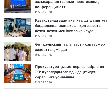
халықаралық ғылыми-практикалық
конференция өтті
5.08.2026
Қазақстанда адами капиталды дамытуға
бағдарланған жаңа көші-қон саясаты
кезең-кезеңімен іске асырылуда
5.08.2026
Өрт қауіпсіздігі талаптарын сақтау – әр
азаматтың міндеті
5.08.2026
Прокуратура қызметкерлері әзірлеген
ЖИ құралдары әлемдік деңгейдегі
сарапшыға ұсынылды
5.08.2026
...