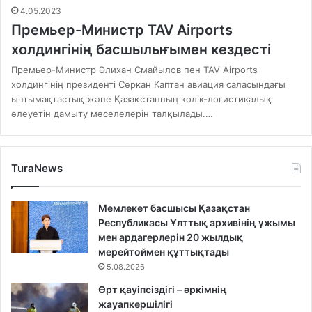
4.05.2023
Премьер-Министр TAV Airports
холдингінің басшылығымен кездесті
Премьер-Министр Әлихан Смайылов пен TAV Airports
холдингінің президенті Серкан Каптан авиация саласындағы
ынтымақтастық және Қазақстанның көлік-логистикалық
әлеуетін дамыту мәселелерін талқылады.…
TuraNews
Мемлекет басшысы Қазақстан
Республикасы Ұлттық архивінің ұжымы
мен ардагерлерін 20 жылдық
мерейтоймен құттықтады
5.08.2026
Өрт қауіпсіздігі – әркімнің
жауапкершілігі