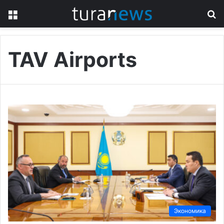
Menu
S
fo
TAV Airports
Экономика