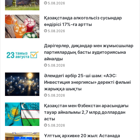
5.08.2026
Қазақстанда алкогольсіз сусындар
өндірісі 17%-ға артты
5.08.2026
Дәрігерлер, диқандар мен жұмысшылар
партиялардың басты аудиториясына
айналды
5.08.2026
Әлемдегі әрбір 25-ші шам: «АЭС:
Инвестиция энергиясы» деректі фильмі
жарыққа шықты
5.08.2026
Қазақстан мен Өзбекстан арасындағы
тауар айналымы 2,7 млрд доллардан
асты
5.08.2026
Ұлттық архивке 20 жыл: Астанада