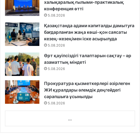
халықаралық ғылыми-практикалық
конференция өтті
5.08.2026
Қазақстанда адами капиталды дамытуға
бағдарланған жаңа көші-қон саясаты
кезең-кезеңімен іске асырылуда
5.08.2026
Өрт қауіпсіздігі талаптарын сақтау – әр
азаматтың міндеті
5.08.2026
Прокуратура қызметкерлері әзірлеген
ЖИ құралдары әлемдік деңгейдегі
сарапшыға ұсынылды
5.08.2026
...