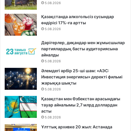
5.08.2026
Қазақстанда алкогольсіз сусындар
өндірісі 17%-ға артты
5.08.2026
Дәрігерлер, диқандар мен жұмысшылар
партиялардың басты аудиториясына
айналды
5.08.2026
Әлемдегі әрбір 25-ші шам: «АЭС:
Инвестиция энергиясы» деректі фильмі
жарыққа шықты
5.08.2026
Қазақстан мен Өзбекстан арасындағы
тауар айналымы 2,7 млрд доллардан
асты
5.08.2026
Ұлттық архивке 20 жыл: Астанада