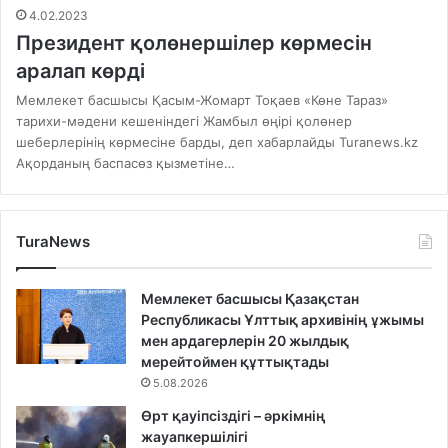
4.02.2023
Президент қолөнершілер көрмесін
аралап көрді
Мемлекет басшысы Қасым-Жомарт Тоқаев «Көне Тараз»
тарихи-мәдени кешеніндегі Жамбыл өңірі қолөнер
шеберлерінің көрмесіне барды, деп хабарлайды Turanews.kz
Ақорданың баспасөз қызметіне…
TuraNews
Мемлекет басшысы Қазақстан
Республикасы Ұлттық архивінің ұжымы
мен ардагерлерін 20 жылдық
мерейтоймен құттықтады
5.08.2026
Өрт қауіпсіздігі – әркімнің
жауапкершілігі