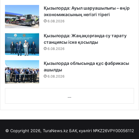
Қызылорда: Ауыл шаруашылығы – өңір
экономикасының негізгі тірегі
6.08.2026
Қызылорда: Жаңақорғанда су тарату
станциясы іске қосылды
6.08.2026
Қызылорда облысында құс фабрикасы
ашылды
6.08.2026
...
© Copyright 2026, TuraNews.kz БАҚ куәлігі
№KZ26VPY00056112