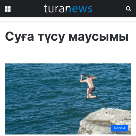
Menu
S
fo
Суға түсу маусымы
Қоғам