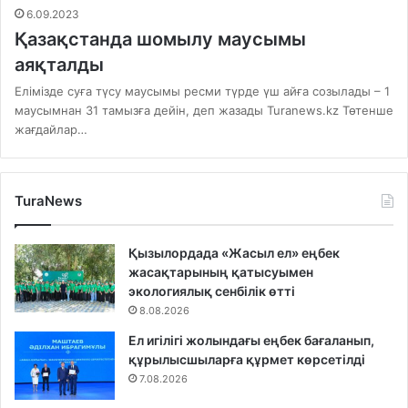
6.09.2023
Қазақстанда шомылу маусымы
аяқталды
Елімізде суға түсу маусымы ресми түрде үш айға созылады – 1
маусымнан 31 тамызға дейін, деп жазады Turanews.kz Төтенше
жағдайлар…
TuraNews
Қызылордада «Жасыл ел» еңбек
жасақтарының қатысуымен
экологиялық сенбілік өтті
8.08.2026
Ел игілігі жолындағы еңбек бағаланып,
құрылысшыларға құрмет көрсетілді
7.08.2026