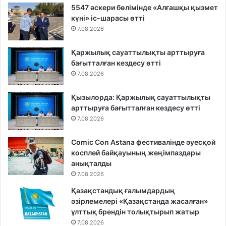
5547 әскери бөлімінде «Алғашқы қызмет
күні» іс-шарасы өтті
7.08.2026
Қаржылық сауаттылықты арттыруға
бағытталған кездесу өтті
7.08.2026
Қызылорда: Қаржылық сауаттылықты
арттыруға бағытталған кездесу өтті
7.08.2026
Comic Con Astana фестивалінде әуесқой
косплей байқауының жеңімпаздары
анықталды
7.08.2026
Қазақстандық ғалымдардың
әзірлемелері «Қазақстанда жасалған»
ұлттық брендін толықтырып жатыр
7.08.2026