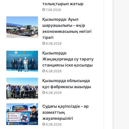
толықтырып жатыр
7.08.2026
Қызылорда: Ауыл
шаруашылығы – өңір
экономикасының негізгі
тірегі
6.08.2026
Қызылорда:
Жаңақорғанда су тарату
станциясы іске қосылды
6.08.2026
Қызылорда облысында
құс фабрикасы ашылды
6.08.2026
Судағы қауіпсіздік – әр
азаматтың
жауапкершілігі
6.08.2026