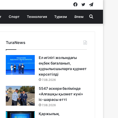
Facebook
Twitter
Telegram
Search
т
Спорт
Технология
Туризм
Әлем
for
TuraNews
Ел игілігі жолындағы
еңбек бағаланып,
құрылысшыларға құрмет
көрсетілді
7.08.2026
5547 әскери бөлімінде
«Алғашқы қызмет күні»
іс-шарасы өтті
7.08.2026
Қаржылық