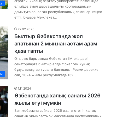
агротехникалық зерттеу университеті базасында
ка
елімізде ауыл шаруашылығы кооперациясын
дамытуға арналған республикалық семинар-кеңес
өтті. Іс-шара Мемлекет…
27.02.2025
Былтыр Өзбекстанда жол
апатынан 2 мыңнан астам адам
қаза тапты
Отырыс барысында Өзбекстан ІІМ өкілдері
сенаторларға былтыр елде тіркелген құқық
бұзушылықтар туралы баяндады. Ресми дерекке
ам
сай, 2024 жылы республикада 132…
1.11.2024
Өзбекстанда халық санағы 2026
жылы өтуі мүмкін
Заң жобасына сәйкес, 2026 жылы өтетін халық
санағын ұйымдастыру мақсатында республикалық