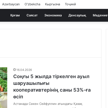
Azərbaycan
Oʻzbekcha
Кыргызча
Тоҷикӣ
Қоғам
Саясат
Экономика
Денсаулық
Мәдение
16.04.2026
Соңғы 5 жылда тіркелген ауыл
шаруашылығы
кооперативтерінің саны 53%-ға
өсіп
Астанада Сәкен Сейфуллин атындағы Қазақ