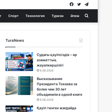
Facebook
Twitter
Telegram
Search
т
Спорт
Технология
Туризм
Әлем
for
TuraNews
Судағы қауіпсіздік – әр
азаматтың
жауапкершілігі
6.08.2026
Высказывания
Президента Токаева за
более чем 30 лет
объединили в одной книге
6.08.2026
Қауіп төнген жағдайда