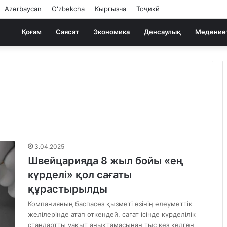
Azərbaycan
Oʻzbekcha
Кыргызча
Тоҷикӣ
Қоғам
Саясат
Экономика
Денсаулық
Мәдение
3.04.2025
Швейцарияда 8 жыл бойы «ең
күрделі» қол сағаты
құрастырылды
Компанияның баспасөз қызметі өзінің әлеуметтік
желілерінде атап өткендей, сағат ісінде күрделілік
стандартты уақыт анықтамасынан тыс кез келген