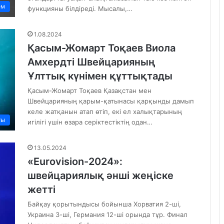
ем
функцияны білдіреді. Мысалы,…
1.08.2024
Қасым-Жомарт Тоқаев Виола
Амхердті Швейцарияның
Ұлттық күнімен құттықтады
Қасым-Жомарт Тоқаев Қазақстан мен
Швейцарияның қарым-қатынасы қарқынды дамып
келе жатқанын атап өтіп, екі ел халықтарының
ты
игілігі үшін өзара серіктестіктің одан…
13.05.2024
«Eurovision-2024»:
швейцариялық әнші жеңіске
жетті
Байқау қорытындысы бойынша Хорватия 2-ші,
Украина 3-ші, Германия 12-ші орында тұр. Финал