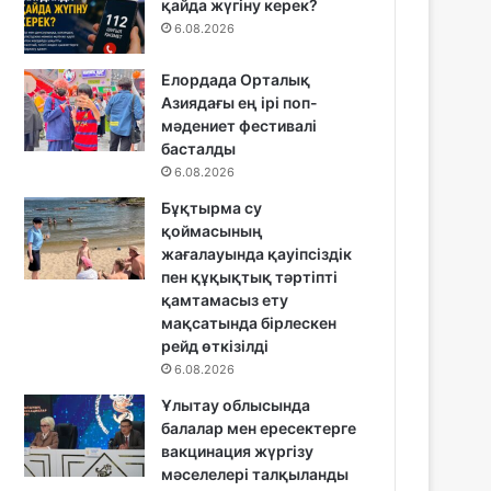
қайда жүгіну керек?
6.08.2026
Елордада Орталық
Азиядағы ең ірі поп-
мәдениет фестивалі
басталды
6.08.2026
Бұқтырма су
қоймасының
жағалауында қауіпсіздік
пен құқықтық тәртіпті
қамтамасыз ету
мақсатында бірлескен
рейд өткізілді
6.08.2026
Ұлытау облысында
балалар мен ересектерге
вакцинация жүргізу
мәселелері талқыланды