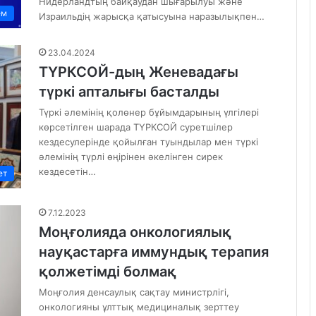
Нидерландтың байқаудан шығарылуы және
ем
Израильдің жарысқа қатысуына наразылықпен…
23.04.2024
ТҮРКСОЙ-дың Женевадағы
түркі апталығы басталды
Түркі әлемінің қолөнер бұйымдарының үлгілері
көрсетілген шарада ТҮРКСОЙ суретшілер
кездесулерінде қойылған туындылар мен түркі
әлемінің түрлі өңірінен әкелінген сирек
кездесетін…
ет
7.12.2023
Моңғолияда онкологиялық
науқастарға иммундық терапия
қолжетімді болмақ
Моңғолия денсаулық сақтау министрлігі,
онкологияны ұлттық медициналық зерттеу