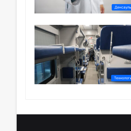
Денсаул
Технолог