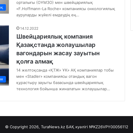
орталығы (ОҰМЗО) мен швейцариялық
ық
«F.Hoffmann-La Roche» компаниясы онкологиялық
ауруларды жүйелі емдеудің ең…
14.12.2022
Швейцариялық компания
Қазақстанда жолаушылар
вагондарын жасау зауытын
қолға алмақ
14 желтоқсанда «ҚТЖ» ҰК» АҚ компаниялар тобы
мен «Stadler» компаниясы отандық вагон
ия
құрастыру зауыты базасында швейцариялық
технология бойынша жиналатын жолаушылар…
© Copyright 2026, TuraNews.kz БАҚ куәлігі
№KZ26VPY00056112