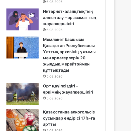
6.08.2026
Интернет-алаяқтықтың
алдын алу – әр азаматтың
жауапкершілігі
6.08.2026
Мемлекет басшысы
Қазақстан Республикасы
Ұлттық архивінің ұжымы
мен ардагерлерін 20
жылдық мерейтоймен
құттықтады
5.08.2026
Өрт қауіпсіздігі –
әркімнің жауапкершілігі
5.08.2026
Қазақстанда алкогольсіз
сусындар өндірісі 17%-ға
артты
5.08.2026