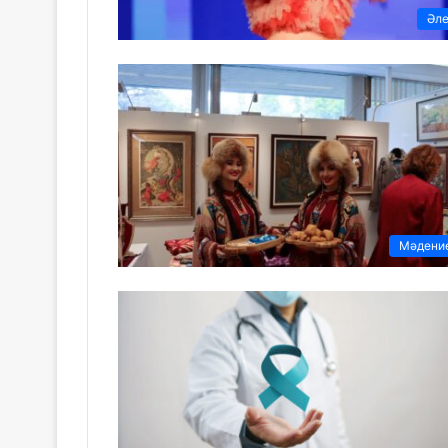
Әл
Мәдени