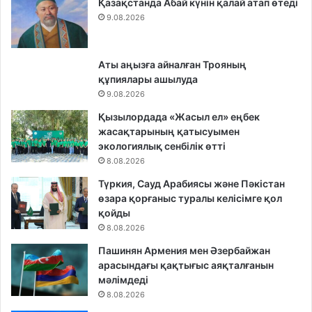
Қазақстанда Абай күнін қалай атап өтеді
9.08.2026
Аты аңызға айналған Трояның
құпиялары ашылуда
9.08.2026
Қызылордада «Жасыл ел» еңбек
жасақтарының қатысуымен
экологиялық сенбілік өтті
8.08.2026
Түркия, Сауд Арабиясы және Пәкістан
өзара қорғаныс туралы келісімге қол
қойды
8.08.2026
Пашинян Армения мен Әзербайжан
арасындағы қақтығыс аяқталғанын
мәлімдеді
8.08.2026