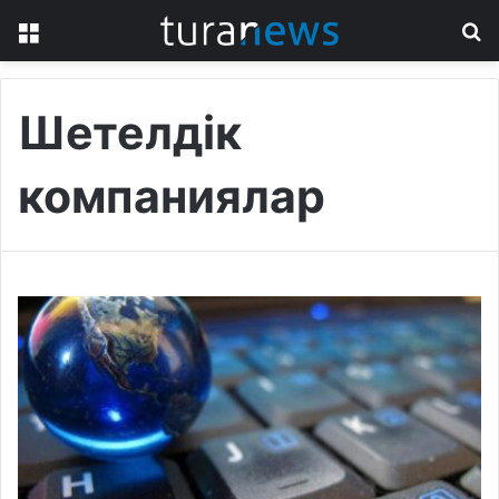
Menu
S
fo
Шетелдік
компаниялар