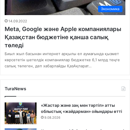
Экономика
14.09.2022
Мeta, Google және Apple компаниялары
Қазақстан бюджетіне қанша салық
төледі
Биыл жыл басынан интернет арқылы ел аумағында қызмет
көрсететін шетелдік компаниялар бюджетке 6,1 млрд теңге
салық төлеген, деп хабарлайды ҚазАқпарат…
TuraNews
«Жастар және заң мен тәртіп» атты
облыстық «жайдарман» ойындары өтті
9.08.2026