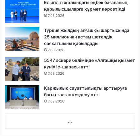
Ел игілігі жолындағы еңбек бағаланып,
құрылысшыларға құрмет көрсетілді
7.08.2026
Түркия жылдың алғашқы жартысында
25 миллионнан астам шетелдік
саяхатшыны қабылдады
7.08.2026
5547 әскери бөлімінде «Алғашқы қызмет
күні» іс-шарасы өтті
7.08.2026
Қаржылық сауаттылықты арттыруға
бағытталған кездесу өтті
7.08.2026
...