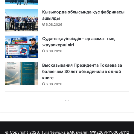
Қызылорда облысында құс фабрикасы
ашылды
6.08.2026
Судағы қауіпсіздік – әр азаматтың
жауапкершілігі
6.08.2026
Высказывания Президента Токаева за
более чем 30 лет объединили в одной
книге
6.08.2026
...
© Copyright 2026, TuraNews.kz БАҚ куәлігі
№KZ26VPY00056112