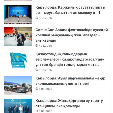
Қызылорда: Қаржылық сауаттылықты
арттыруға бағытталған кездесу өтті
7.08.2026
Comic Con Astana фестивалінде әуесқой
косплей байқауының жеңімпаздары
анықталды
7.08.2026
Қазақстандық ғалымдардың
әзірлемелері «Қазақстанда жасалған»
ұлттық брендін толықтырып жатыр
7.08.2026
Қызылорда: Ауыл шаруашылығы – өңір
экономикасының негізгі тірегі
6.08.2026
Қызылорда: Жаңақорғанда су тарату
станциясы іске қосылды
6.08.2026