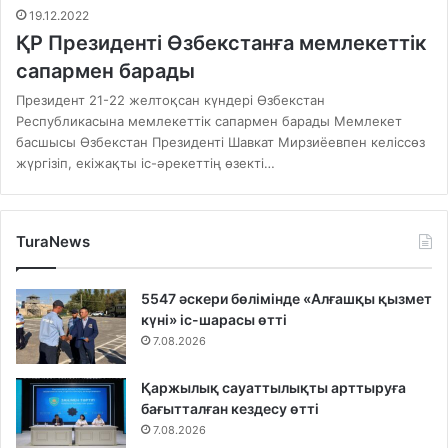
19.12.2022
ҚР Президенті Өзбекстанға мемлекеттік
сапармен барады
Президент 21-22 желтоқсан күндері Өзбекстан
Республикасына мемлекеттік сапармен барады Мемлекет
басшысы Өзбекстан Президенті Шавкат Мирзиёевпен келіссөз
жүргізіп, екіжақты іс-әрекеттің өзекті…
TuraNews
5547 әскери бөлімінде «Алғашқы қызмет
күні» іс-шарасы өтті
7.08.2026
Қаржылық сауаттылықты арттыруға
бағытталған кездесу өтті
7.08.2026