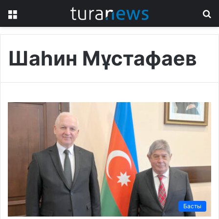
Menu
S
fo
Шаһин Мұстафаев
Басты