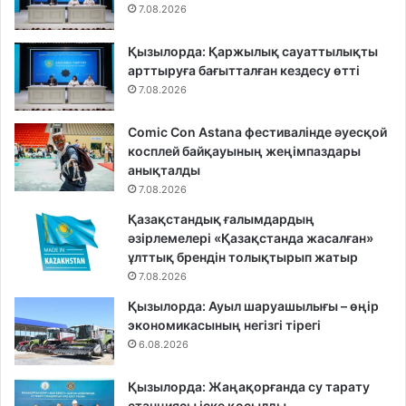
7.08.2026
Қызылорда: Қаржылық сауаттылықты
арттыруға бағытталған кездесу өтті
7.08.2026
Comic Con Astana фестивалінде әуесқой
косплей байқауының жеңімпаздары
анықталды
7.08.2026
Қазақстандық ғалымдардың
әзірлемелері «Қазақстанда жасалған»
ұлттық брендін толықтырып жатыр
7.08.2026
Қызылорда: Ауыл шаруашылығы – өңір
экономикасының негізгі тірегі
6.08.2026
Қызылорда: Жаңақорғанда су тарату
станциясы іске қосылды