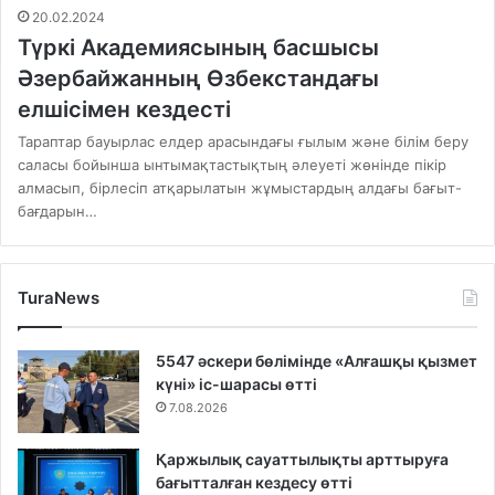
20.02.2024
Түркі Академиясының басшысы
Әзербайжанның Өзбекстандағы
елшісімен кездесті
Тараптар бауырлас елдер арасындағы ғылым және білім беру
саласы бойынша ынтымақтастықтың әлеуеті жөнінде пікір
алмасып, бірлесіп атқарылатын жұмыстардың алдағы бағыт-
бағдарын…
TuraNews
5547 әскери бөлімінде «Алғашқы қызмет
күні» іс-шарасы өтті
7.08.2026
Қаржылық сауаттылықты арттыруға
бағытталған кездесу өтті