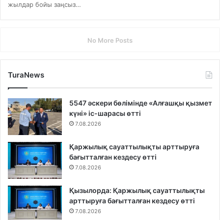
жылдар бойы заңсыз…
No More Posts
TuraNews
5547 әскери бөлімінде «Алғашқы қызмет
күні» іс-шарасы өтті
7.08.2026
Қаржылық сауаттылықты арттыруға
бағытталған кездесу өтті
7.08.2026
Қызылорда: Қаржылық сауаттылықты
арттыруға бағытталған кездесу өтті
7.08.2026