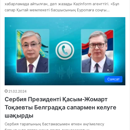
хабарламада айтылған, деп жазады Kazinform агенттігі. «Бұл
сапар Қытай мемлекеті басшысының Еуропаға соңғы…
Саясат
21.02.2024
Сербия Президенті Қасым-Жомарт
Тоқаевты Белградқа сапармен келуге
шақырды
Сербия тарапының бастамасымен өткен әңгімелесу