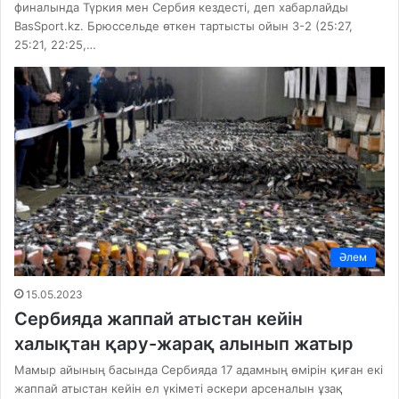
финалында Түркия мен Сербия кездесті, деп хабарлайды
BasSport.kz. Брюссельде өткен тартысты ойын 3-2 (25:27,
25:21, 22:25,…
Әлем
15.05.2023
Сербияда жаппай атыстан кейін
халықтан қару-жарақ алынып жатыр
Мамыр айының басында Сербияда 17 адамның өмірін қиған екі
жаппай атыстан кейін ел үкіметі әскери арсеналын ұзақ