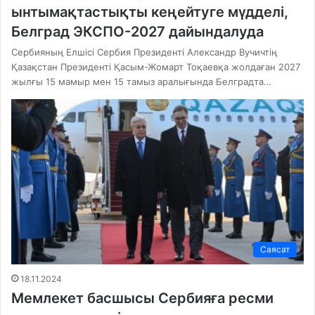
ынтымақтастықты кеңейтуге мүдделі,
Белград ЭКСПО-2027 дайындалуда
Сербияның Елшісі Сербия Президенті Александр Вучичтің
Қазақстан Президенті Қасым-Жомарт Тоқаевқа жолдаған 2027
жылғы 15 мамыр мен 15 тамыз аралығында Белградта…
Саясат
18.11.2024
Мемлекет басшысы Сербияға ресми