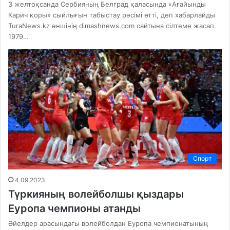
3 желтоқсанда Сербияның Белград қаласында «Ағайынды
Карич қоры» сыйлығын табыстау рәсімі өтті, деп хабарлайды
TuraNews.kz әншінің dimashnews.com сайтына сілтеме жасап.
1979…
Спорт
4.09.2023
Түркияның волейболшы қыздары
Еуропа чемпионы атанды
Әйелдер арасындағы волейболдан Еуропа чемпионатының