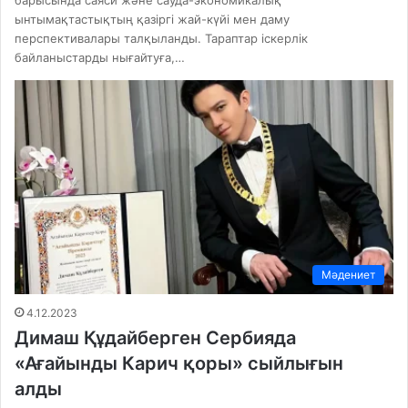
барысында саяси және сауда-экономикалық
ынтымақтастықтың қазіргі жай-күйі мен даму
перспективалары талқыланды. Тараптар іскерлік
байланыстарды нығайтуға,…
Мәдениет
4.12.2023
Димаш Құдайберген Сербияда
«Ағайынды Карич қоры» сыйлығын
алды