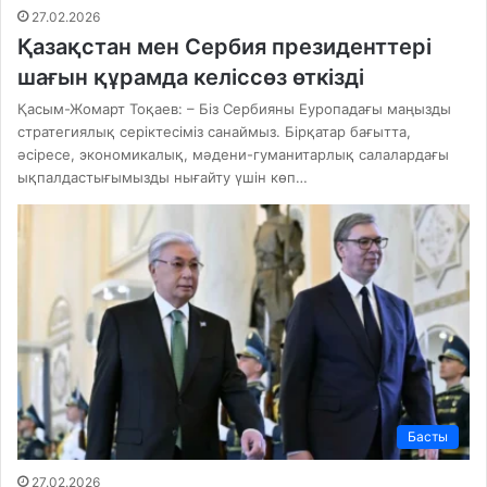
27.02.2026
Қазақстан мен Сербия президенттері
шағын құрамда келіссөз өткізді
Қасым-Жомарт Тоқаев: – Біз Сербияны Еуропадағы маңызды
стратегиялық серіктесіміз санаймыз. Бірқатар бағытта,
әсіресе, экономикалық, мәдени-гуманитарлық салалардағы
ықпалдастығымызды нығайту үшін көп…
Басты
27.02.2026