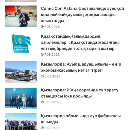
Comic Con Astana фестивалінде әуесқой
косплей байқауының жеңімпаздары
анықталды
7.08.2026
Қазақстандық ғалымдардың
әзірлемелері «Қазақстанда жасалған»
ұлттық брендін толықтырып жатыр
7.08.2026
Қызылорда: Ауыл шаруашылығы – өңір
экономикасының негізгі тірегі
6.08.2026
Қызылорда: Жаңақорғанда су тарату
станциясы іске қосылды
6.08.2026
Қызылорда облысында құс фабрикасы
ашылды
6.08.2026