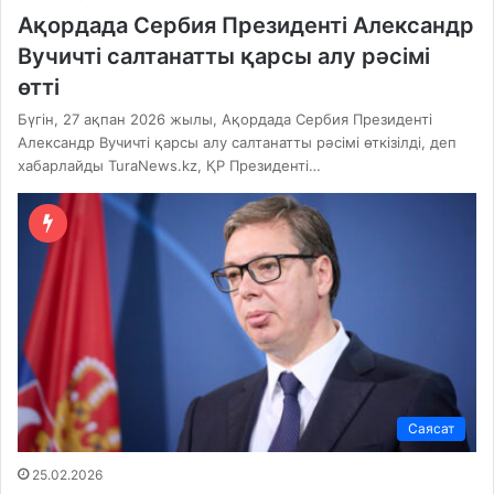
Ақордада Сербия Президенті Александр
Вучичті салтанатты қарсы алу рәсімі
өтті
Бүгін, 27 ақпан 2026 жылы, Ақордада Сербия Президенті
Александр Вучичті қарсы алу салтанатты рәсімі өткізілді, деп
хабарлайды TuraNews.kz, ҚР Президенті…
Саясат
25.02.2026