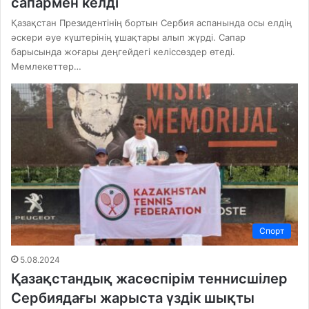
сапармен келді
Қазақстан Президентінің бортын Сербия аспанында осы елдің
әскери әуе күштерінің ұшақтары алып жүрді. Сапар
барысында жоғары деңгейдегі келіссөздер өтеді.
Мемлекеттер…
Спорт
5.08.2024
Қазақстандық жасөспірім теннисшілер
Сербиядағы жарыста үздік шықты