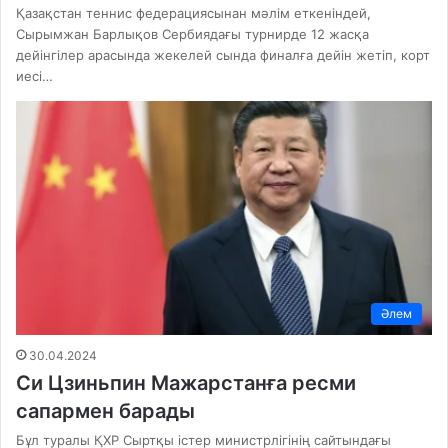
Қазақстан теннис федерациясынан мәлім еткеніндей,
Сырымжан Барлықов Сербиядағы турнирде 12 жасқа
дейінгілер арасында жекелей сында финалға дейін жетіп, корт
иесі…
Әлем
30.04.2024
Си Цзиньпин Мажарстанға ресми
сапармен барады
Бұл туралы ҚХР Сыртқы істер министрлігінің сайтындағы