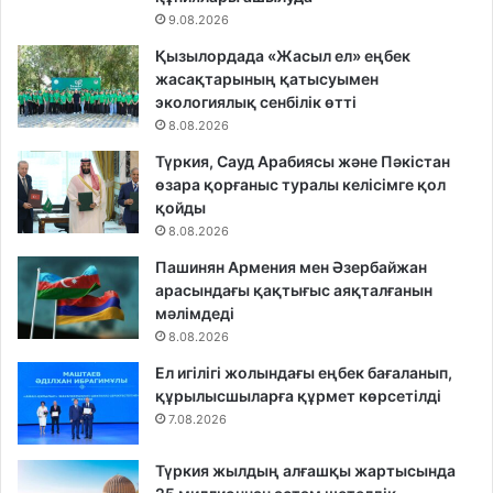
9.08.2026
Қызылордада «Жасыл ел» еңбек
жасақтарының қатысуымен
экологиялық сенбілік өтті
8.08.2026
Түркия, Сауд Арабиясы және Пәкістан
өзара қорғаныс туралы келісімге қол
қойды
8.08.2026
Пашинян Армения мен Әзербайжан
арасындағы қақтығыс аяқталғанын
мәлімдеді
8.08.2026
Ел игілігі жолындағы еңбек бағаланып,
құрылысшыларға құрмет көрсетілді
7.08.2026
Түркия жылдың алғашқы жартысында