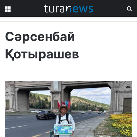
Menu
S
fo
Сәрсенбай
Қотырашев