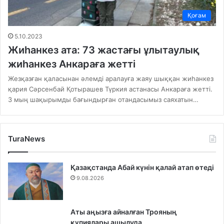
Қоғам
5.10.2023
Жиһанкез ата: 73 жастағы ұлытаулық
жиһанкез Анкараға жетті
Жезқазған қаласынан әлемді аралауға жаяу шыққан жиһанкез
қария Сәрсенбай Қотырашев Түркия астанасы Анкараға жетті.
3 мың шақырымды бағындырған отандасымыз саяхатын…
TuraNews
Қазақстанда Абай күнін қалай атап өтеді
9.08.2026
Аты аңызға айналған Трояның
құпиялары ашылуда