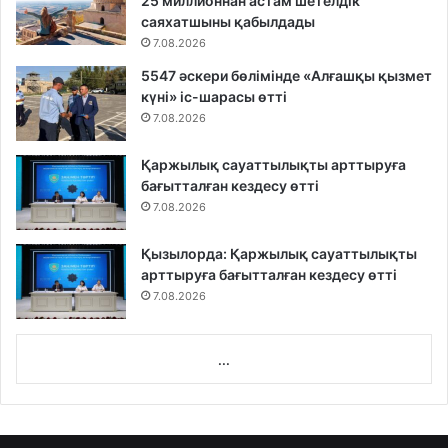
25 миллионнан астам шетелдік
саяхатшыны қабылдады
7.08.2026
5547 әскери бөлімінде «Алғашқы қызмет
күні» іс-шарасы өтті
7.08.2026
Қаржылық сауаттылықты арттыруға
бағытталған кездесу өтті
7.08.2026
Қызылорда: Қаржылық сауаттылықты
арттыруға бағытталған кездесу өтті
7.08.2026
...