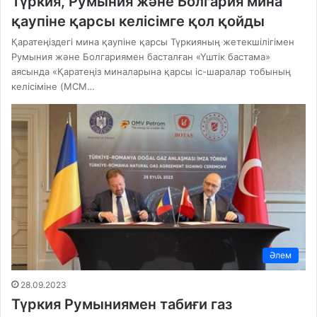
Түркия, Румыния және Болгария мина
қаупіне қарсы келісімге қол қойды
Қаратеңіздегі мина қаупіне қарсы Түркияның жетекшілігімен
Румыния және Болгариямен басталған «Үштік бастама»
аясында «Қаратеңіз миналарына қарсы іс-шаралар тобының
келісіміне (MCM…
Әлем
28.09.2023
Түркия Румыниямен табиғи газ