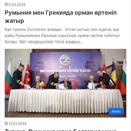
5.04.2024
Румыния мен Грекияда орман өртеніп
жатыр
Бұл туралы Euronews жазады. Аптап ыстық пен құрғақ ауа
райы Румынияның бірнеше округінде орман өртіне себепші
болды. Өрт сөндірушілер тілсіз жаудың…
Әлем
12.01.2024