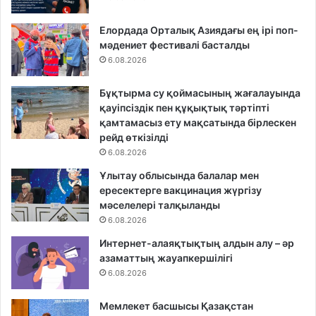
Елордада Орталық Азиядағы ең ірі поп-
мәдениет фестивалі басталды
6.08.2026
Бұқтырма су қоймасының жағалауында
қауіпсіздік пен құқықтық тәртіпті
қамтамасыз ету мақсатында бірлескен
рейд өткізілді
6.08.2026
Ұлытау облысында балалар мен
ересектерге вакцинация жүргізу
мәселелері талқыланды
6.08.2026
Интернет-алаяқтықтың алдын алу – әр
азаматтың жауапкершілігі
6.08.2026
Мемлекет басшысы Қазақстан