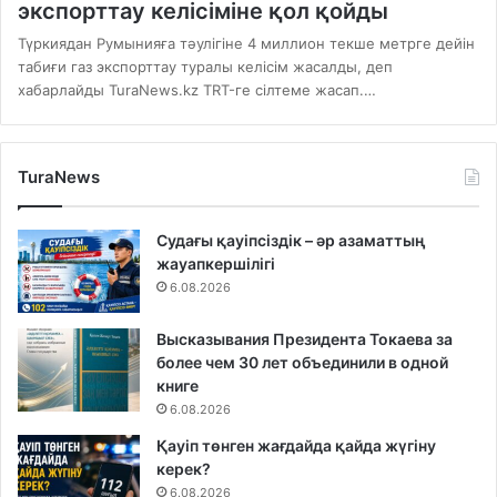
экспорттау келісіміне қол қойды
Түркиядан Румынияға тәулігіне 4 миллион текше метрге дейін
табиғи газ экспорттау туралы келісім жасалды, деп
хабарлайды TuraNews.kz TRT-ге сілтеме жасап.…
TuraNews
Судағы қауіпсіздік – әр азаматтың
жауапкершілігі
6.08.2026
Высказывания Президента Токаева за
более чем 30 лет объединили в одной
книге
6.08.2026
Қауіп төнген жағдайда қайда жүгіну
керек?
6.08.2026