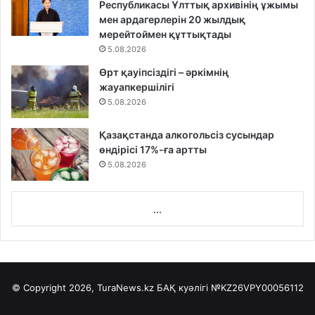
Республикасы Ұлттық архивінің ұжымы
мен ардагерлерін 20 жылдық
мерейтоймен құттықтады
5.08.2026
Өрт қауіпсіздігі – әркімнің
жауапкершілігі
5.08.2026
Қазақстанда алкогольсіз сусындар
өндірісі 17%-ға артты
5.08.2026
...
© Copyright 2026, TuraNews.kz БАҚ куәлігі
№KZ26VPY00056112