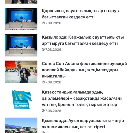
Қаржылық сауаттылықты арттыруға
бағытталған кездесу өтті
7.08.2026
Қызылорда: Қаржылық сауаттылықты
арттыруға бағытталған кездесу өтті
7.08.2026
Comic Con Astana фестивалінде әуесқой
косплей байқауының жеңімпаздары
анықталды
7.08.2026
Қазақстандық ғалымдардың
әзірлемелері «Қазақстанда жасалған»
ұлттық брендін толықтырып жатыр
7.08.2026
Қызылорда: Ауыл шаруашылығы – өңір
экономикасының негізгі тірегі