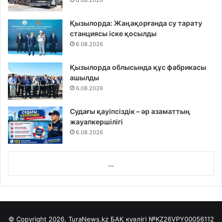
6.08.2026
Қызылорда: Жаңақорғанда су тарату
станциясы іске қосылды
6.08.2026
Қызылорда облысында құс фабрикасы
ашылды
6.08.2026
Судағы қауіпсіздік – әр азаматтың
жауапкершілігі
6.08.2026
...
© Copyright 2026, TuraNews.kz БАҚ куәлігі
№KZ26VPY00056112