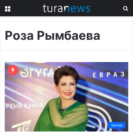
Menu
S
fo
Роза Рымбаева
Қоғам