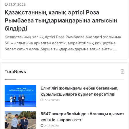
21.01.2026
Қазақстанның халық әртісі Роза
Рымбаева тыңдармандарына алғысын
білдірді
Қазақстанның халық әртісі Роза Рымбаева өнердегі жолының
50 жылдығына арналған есептік, мерейтойлық концертіне
билет сатып алған барша тыңдармандарына алғыс айтты,…
TuraNews
Ел игілігі жолындағы еңбек бағаланып,
құрылысшыларға құрмет көрсетілді
7.08.2026
5547 әскери бөлімінде «Алғашқы қызмет
күні» іс-шарасы өтті
7.08.2026