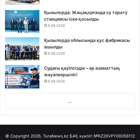
Қызылорда: Жаңақорғанда су тарату
станциясы іске қосылды
6.08.2026
Қызылорда облысында құс фабрикасы
ашылды
6.08.2026
Судағы қауіпсіздік – әр азаматтың
жауапкершілігі
6.08.2026
...
© Copyright 2026, TuraNews.kz БАҚ куәлігі
№KZ26VPY00056112