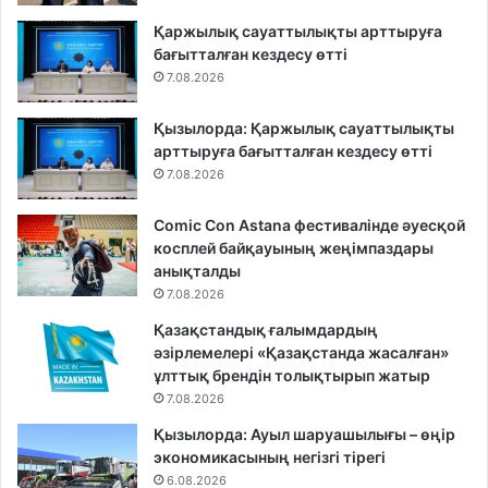
Қаржылық сауаттылықты арттыруға
бағытталған кездесу өтті
7.08.2026
Қызылорда: Қаржылық сауаттылықты
арттыруға бағытталған кездесу өтті
7.08.2026
Comic Con Astana фестивалінде әуесқой
косплей байқауының жеңімпаздары
анықталды
7.08.2026
Қазақстандық ғалымдардың
әзірлемелері «Қазақстанда жасалған»
ұлттық брендін толықтырып жатыр
7.08.2026
Қызылорда: Ауыл шаруашылығы – өңір
экономикасының негізгі тірегі
6.08.2026