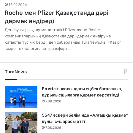
16.01.2024
Roche мен Pfizer Қазақстанда дәрі-
дәрмек өндіреді
Денсаулық сақтау министрлігі Pfizer және Roshe
компанияларының Қазақстанда дәрі-дәрмек өндіруіне
қатысты түсінік берді, деп хабарлайды TuraNews.kz. «Қазіргі
кезде технологиялар трансферті…
TuraNews
Ел игілігі жолындағы еңбек бағаланып,
құрылысшыларға құрмет көрсетілді
7.08.2026
5547 әскери бөлімінде «Алғашқы қызмет
күні» іс-шарасы өтті
7.08.2026