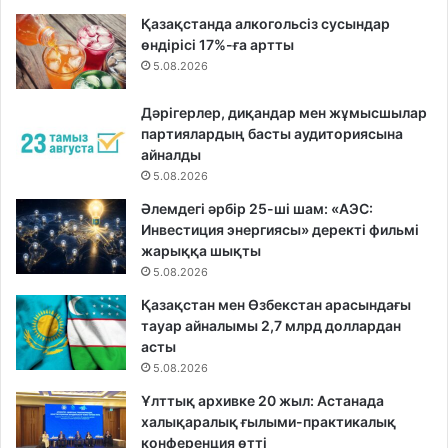
Қазақстанда алкогольсіз сусындар
өндірісі 17%-ға артты
5.08.2026
Дәрігерлер, диқандар мен жұмысшылар
партиялардың басты аудиториясына
айналды
5.08.2026
Әлемдегі әрбір 25-ші шам: «АЭС:
Инвестиция энергиясы» деректі фильмі
жарыққа шықты
5.08.2026
Қазақстан мен Өзбекстан арасындағы
тауар айналымы 2,7 млрд доллардан
асты
5.08.2026
Ұлттық архивке 20 жыл: Астанада
халықаралық ғылыми-практикалық
конференция өтті