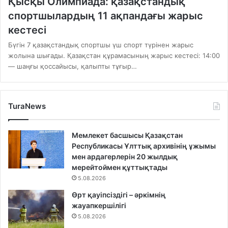
Қысқы Олимпиада: қазақстандық
спортшылардың 11 ақпандағы жарыс
кестесі
Бүгін 7 қазақстандық спортшы үш спорт түрінен жарыс
жолына шығады. Қазақстан құрамасының жарыс кестесі: 14:00
— шаңғы қоссайысы, қалыпты тұғыр…
TuraNews
Мемлекет басшысы Қазақстан
Республикасы Ұлттық архивінің ұжымы
мен ардагерлерін 20 жылдық
мерейтоймен құттықтады
5.08.2026
Өрт қауіпсіздігі – әркімнің
жауапкершілігі
5.08.2026