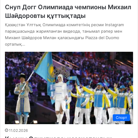
Снуп Догг Олимпиада чемпионы Михаил
Шайдоровты құттықтады
Қазақстан Ұлттық Олимпиада комитетінің ресми Instagram
парақшасында жарияланған видеода, танымал рэпер мен
Михаил Шайдоров Милан қаласындағы Piazza del Duomo
орталық…
Спорт
11.02.2026