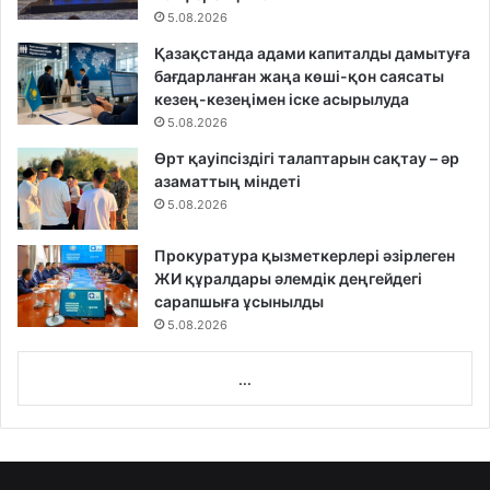
5.08.2026
Қазақстанда адами капиталды дамытуға
бағдарланған жаңа көші-қон саясаты
кезең-кезеңімен іске асырылуда
5.08.2026
Өрт қауіпсіздігі талаптарын сақтау – әр
азаматтың міндеті
5.08.2026
Прокуратура қызметкерлері әзірлеген
ЖИ құралдары әлемдік деңгейдегі
сарапшыға ұсынылды
5.08.2026
...