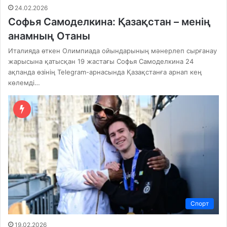
24.02.2026
Софья Самоделкина: Қазақстан – менің
анамның Отаны
Италияда өткен Олимпиада ойындарының мәнерлеп сырғанау
жарысына қатысқан 19 жастағы Софья Самоделкина 24
ақпанда өзінің Telegram-арнасында Қазақстанға арнап кең
көлемді…
Спорт
19.02.2026