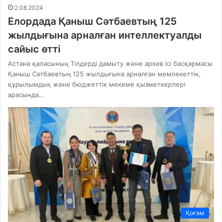
2.08.2024
Елордада Қаныш Сәтбаевтың 125
жылдығына арналған интеллектуалды
сайыс өтті
Астана қаласының Тілдерді дамыту және архив ісі басқармасы
Қаныш Сәтбаевтың 125 жылдығына арналған мемлекеттік,
құрылымдық және бюджеттік мекеме қызметкерлері
арасында…
Қоғам