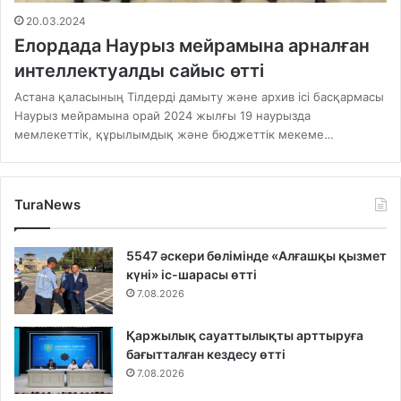
20.03.2024
Елордада Наурыз мейрамына арналған
интеллектуалды сайыс өтті
Астана қаласының Тілдерді дамыту және архив ісі басқармасы
Наурыз мейрамына орай 2024 жылғы 19 наурызда
мемлекеттік, құрылымдық және бюджеттік мекеме…
TuraNews
5547 әскери бөлімінде «Алғашқы қызмет
күні» іс-шарасы өтті
7.08.2026
Қаржылық сауаттылықты арттыруға
бағытталған кездесу өтті
7.08.2026