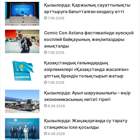
Қызылорда: Қаржылық сауаттылықты
арттыруға бағытталған кездесу өтті
7.08.2026
Comic Con Astana фестивалінде әуесқой
косплей байқауының жеңімпаздары
анықталды
7.08.2026
Қазақстандық ғалымдардың
әзірлемелері «Қазақстанда жасалған»
ұлттық брендін толықтырып жатыр
7.08.2026
Қызылорда: Ауыл шаруашылығы – өңір
экономикасының негізгі тірегі
6.08.2026
Қызылорда: Жаңақорғанда су тарату
станциясы іске қосылды
6.08.2026