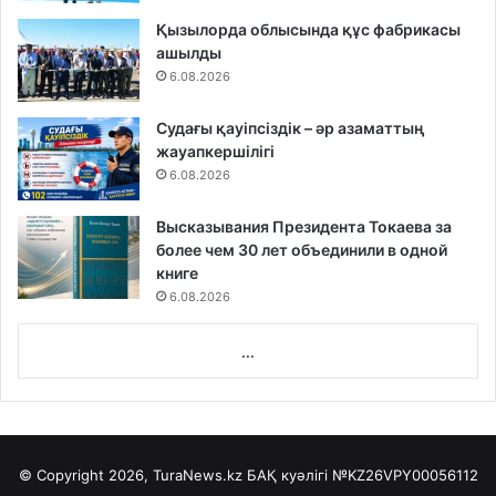
Қызылорда облысында құс фабрикасы
ашылды
6.08.2026
Судағы қауіпсіздік – әр азаматтың
жауапкершілігі
6.08.2026
Высказывания Президента Токаева за
более чем 30 лет объединили в одной
книге
6.08.2026
...
© Copyright 2026, TuraNews.kz БАҚ куәлігі
№KZ26VPY00056112