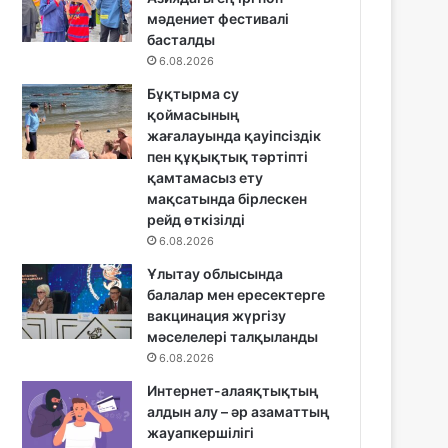
мәдениет фестивалі
басталды
6.08.2026
Бұқтырма су
қоймасының
жағалауында қауіпсіздік
пен құқықтық тәртіпті
қамтамасыз ету
мақсатында бірлескен
рейд өткізілді
6.08.2026
Ұлытау облысында
балалар мен ересектерге
вакцинация жүргізу
мәселелері талқыланды
6.08.2026
Интернет-алаяқтықтың
алдын алу – әр азаматтың
жауапкершілігі