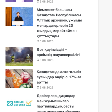
6.08.2026
Мемлекет басшысы
Қазақстан Республикасы
Ұлттық архивінің ұжымы
мен ардагерлерін 20
жылдық мерейтоймен
құттықтады
5.08.2026
Өрт қауіпсіздігі –
әркімнің жауапкершілігі
5.08.2026
Қазақстанда алкогольсіз
сусындар өндірісі 17%-ға
артты
5.08.2026
Дәрігерлер, диқандар
мен жұмысшылар
партиялардың басты
аудиториясына айналды