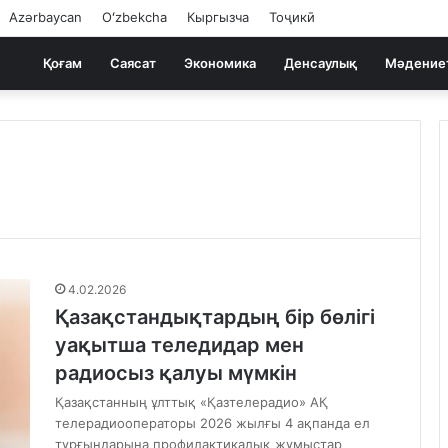
Azərbaycan
Oʻzbekcha
Кыргызча
Тоҷикӣ
Қоғам
Саясат
Экономика
Денсаулық
Мәдение
4.02.2026
Қазақстандықтардың бір бөлігі
уақытша теледидар мен
радиосыз қалуы мүмкін
Қазақстанның ұлттық «Қазтелерадио» АҚ
телерадиооператоры 2026 жылғы 4 ақпанда ел
тұрғындарына профилактикалық жұмыстар