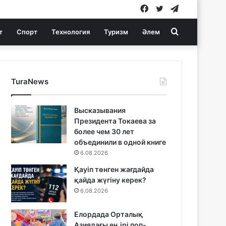
Facebook
Twitter
Telegram
Search
т
Спорт
Технология
Туризм
Әлем
for
TuraNews
Высказывания
Президента Токаева за
более чем 30 лет
объединили в одной книге
6.08.2026
Қауіп төнген жағдайда
қайда жүгіну керек?
6.08.2026
Елордада Орталық
Азиядағы ең ірі поп-