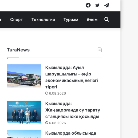
Facebook
Twitter
Telegram
Search
т
Спорт
Технология
Туризм
Әлем
for
TuraNews
Қызылорда: Ауыл
шаруашылығы – өңір
экономикасының негізгі
тірегі
6.08.2026
Қызылорда:
Жаңақорғанда су тарату
станциясы іске қосылды
6.08.2026
Қызылорда облысында