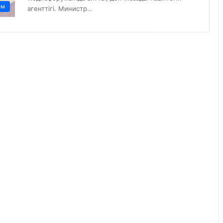
ам
агенттігі. Министр…