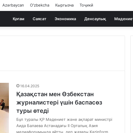
Azərbaycan
Oʻzbekcha
Кыргызча
Тоҷикӣ
Қоғам
Саясат
Экономика
Денсаулық
Мәдение
16.04.2025
Қазақстан мен Өзбекстан
журналистері үшін баспасөз
туры өтеді
Бұл туралы ҚР Мәдениет және ақпарат министрі
Аида Балаева Астанадағы II Орталық Азия
медиафорумында айтты, деп жазады Kazinform