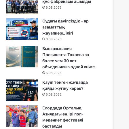
құс фабрикасы ашылды
6.08.2026
Судағы қауіпсіздік – әр
азаматтың
жауапкершілігі
6.08.2026
Высказывания
Президента Токаева за
более чем 30 лет
объединили в одной книге
6.08.2026
Қауіп төнген жағдайда
қайда жүгіну керек?
6.08.2026
Елордада Орталық
Азиядағы ең ірі поп-
мәдениет фестивалі
басталды