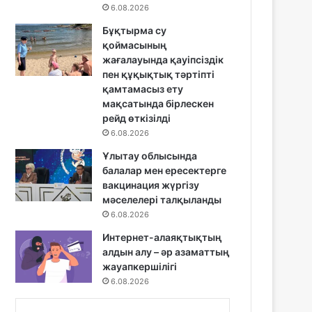
6.08.2026
Бұқтырма су
қоймасының
жағалауында қауіпсіздік
пен құқықтық тәртіпті
қамтамасыз ету
мақсатында бірлескен
рейд өткізілді
6.08.2026
Ұлытау облысында
балалар мен ересектерге
вакцинация жүргізу
мәселелері талқыланды
6.08.2026
Интернет-алаяқтықтың
алдын алу – әр азаматтың
жауапкершілігі
6.08.2026