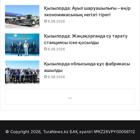
Қызылорда: Ауыл шаруашылығы – өңір
экономикасының негізгі тірегі
6.08.2026
Қызылорда: Жаңақорғанда су тарату
станциясы іске қосылды
6.08.2026
Қызылорда облысында құс фабрикасы
ашылды
6.08.2026
...
© Copyright 2026, TuraNews.kz БАҚ куәлігі
№KZ26VPY00056112