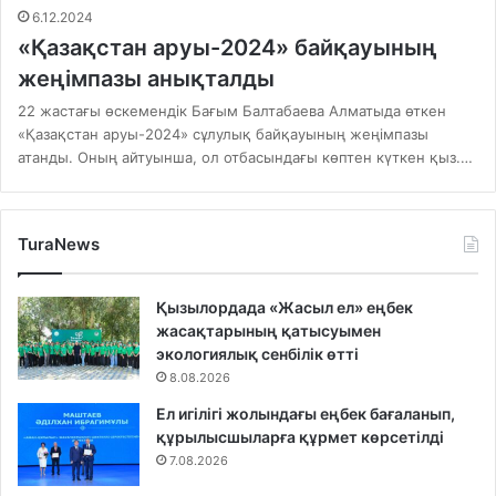
6.12.2024
«Қазақстан аруы-2024» байқауының
жеңімпазы анықталды
22 жастағы өскемендік Бағым Балтабаева Алматыда өткен
«Қазақстан аруы-2024» сұлулық байқауының жеңімпазы
атанды. Оның айтуынша, ол отбасындағы көптен күткен қыз.…
TuraNews
Қызылордада «Жасыл ел» еңбек
жасақтарының қатысуымен
экологиялық сенбілік өтті
8.08.2026
Ел игілігі жолындағы еңбек бағаланып,
құрылысшыларға құрмет көрсетілді
7.08.2026