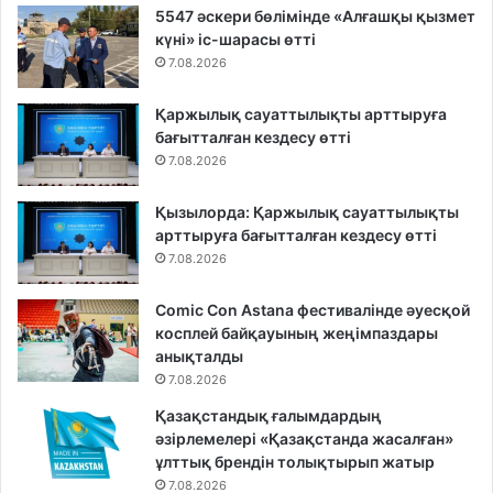
5547 әскери бөлімінде «Алғашқы қызмет
күні» іс-шарасы өтті
7.08.2026
Қаржылық сауаттылықты арттыруға
бағытталған кездесу өтті
7.08.2026
Қызылорда: Қаржылық сауаттылықты
арттыруға бағытталған кездесу өтті
7.08.2026
Comic Con Astana фестивалінде әуесқой
косплей байқауының жеңімпаздары
анықталды
7.08.2026
Қазақстандық ғалымдардың
әзірлемелері «Қазақстанда жасалған»
ұлттық брендін толықтырып жатыр
7.08.2026