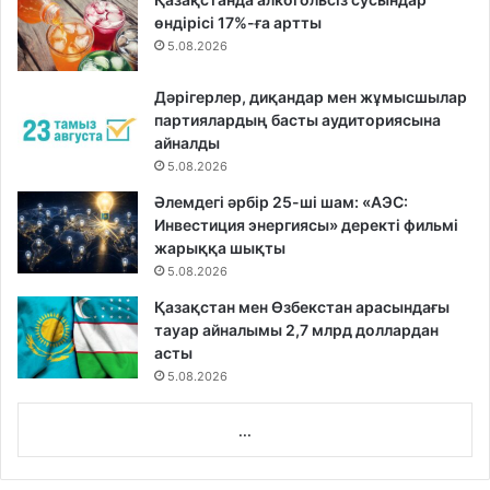
өндірісі 17%-ға артты
5.08.2026
Дәрігерлер, диқандар мен жұмысшылар
партиялардың басты аудиториясына
айналды
5.08.2026
Әлемдегі әрбір 25-ші шам: «АЭС:
Инвестиция энергиясы» деректі фильмі
жарыққа шықты
5.08.2026
Қазақстан мен Өзбекстан арасындағы
тауар айналымы 2,7 млрд доллардан
асты
5.08.2026
...