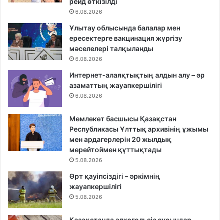
рейд өткізілді
6.08.2026
Ұлытау облысында балалар мен
ересектерге вакцинация жүргізу
мәселелері талқыланды
6.08.2026
Интернет-алаяқтықтың алдын алу – әр
азаматтың жауапкершілігі
6.08.2026
Мемлекет басшысы Қазақстан
Республикасы Ұлттық архивінің ұжымы
мен ардагерлерін 20 жылдық
мерейтоймен құттықтады
5.08.2026
Өрт қауіпсіздігі – әркімнің
жауапкершілігі
5.08.2026
Қазақстанда алкогольсіз сусындар