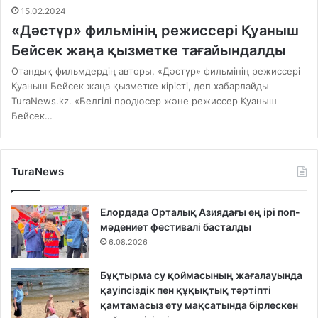
15.02.2024
«Дәстүр» фильмінің режиссері Қуаныш
Бейсек жаңа қызметке тағайындалды
Отандық фильмдердің авторы, «Дәстүр» фильмінің режиссері
Қуаныш Бейсек жаңа қызметке кірісті, деп хабарлайды
TuraNews.kz. «Белгілі продюсер және режиссер Қуаныш
Бейсек…
TuraNews
Елордада Орталық Азиядағы ең ірі поп-
мәдениет фестивалі басталды
6.08.2026
Бұқтырма су қоймасының жағалауында
қауіпсіздік пен құқықтық тәртіпті
қамтамасыз ету мақсатында бірлескен