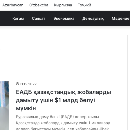
Azərbaycan
Oʻzbekcha
Кыргызча
Тоҷикӣ
Қоғам
Саясат
Экономика
Денсаулық
Мәдение
у
11.12.2022
ЕАДБ қазақстандық жобаларды
дамыту үшін $1 млрд бөлуі
мүмкін
Еуразиялық даму банкі (ЕАДБ) келер жылы
Қазақстанда жобаларды дамыту үшін 1 миллиард
доллар бағыттауы мүмкін, деп хабарлайды Jibek