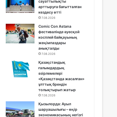
сауаттылықты
арттыруға бағытталған
кездесу өтті
7.08.2026
Comic Con Astana
фестивалінде әуесқой
косплей байқауының
жеңімпаздары
анықталды
7.08.2026
Қазақстандық
ғалымдардың
әзірлемелері
«Қазақстанда жасалған»
ұлттық брендін
толықтырып жатыр
7.08.2026
Қызылорда: Ауыл
шаруашылығы – өңір
экономикасының негізгі