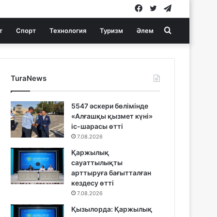
Facebook
Twitter
Telegram
Search
т
Спорт
Технология
Туризм
Әлем
for
TuraNews
5547 әскери бөлімінде
«Алғашқы қызмет күні»
іс-шарасы өтті
7.08.2026
Қаржылық
сауаттылықты
арттыруға бағытталған
кездесу өтті
7.08.2026
Қызылорда: Қаржылық