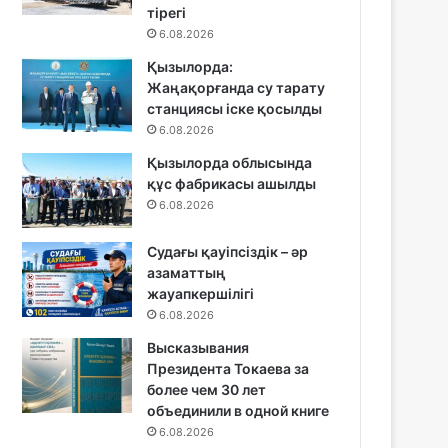
тірегі
6.08.2026
Қызылорда:
Жаңақорғанда су тарату
станциясы іске қосылды
6.08.2026
Қызылорда облысында
құс фабрикасы ашылды
6.08.2026
Судағы қауіпсіздік – әр
азаматтың
жауапкершілігі
6.08.2026
Высказывания
Президента Токаева за
более чем 30 лет
объединили в одной книге
6.08.2026