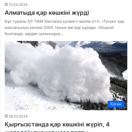
15.04.2024
Алматыда қар көшкіні жүрді
Бұл туралы ҚР ТЖМ баспасөз қызметі мәлім етті. «Түскен қар
массасының көлемі 5000 текше метрді құрады. Абырой
болғанда, зардап шеккендер…
Қоғам
28.02.2024
Қырғызстанда қар көшкіні жүріп, 4