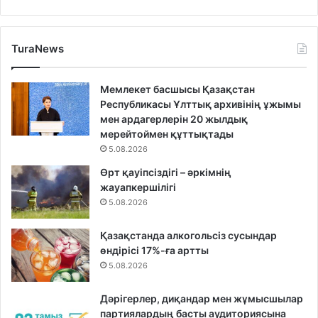
TuraNews
Мемлекет басшысы Қазақстан
Республикасы Ұлттық архивінің ұжымы
мен ардагерлерін 20 жылдық
мерейтоймен құттықтады
5.08.2026
Өрт қауіпсіздігі – әркімнің
жауапкершілігі
5.08.2026
Қазақстанда алкогольсіз сусындар
өндірісі 17%-ға артты
5.08.2026
Дәрігерлер, диқандар мен жұмысшылар
партиялардың басты аудиториясына