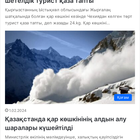
шетелдік турист қаза тапты
Қырғызстанның Ыстықкөл облысындағы Жырғалаң
шатқалында болған қар көшкіні кезінде Чехиядан келген төрт
турист қаза тапты, деп жазады 24.kg. Қар көшкіні…
Қоғам
1.02.2024
Қазақстанда қар көшкінінің алдын алу
шаралары күшейтілді
Министрлік өкілінің мәлімдеуінше, халықтың қауіпсіздігін