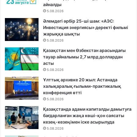
айналды
5.08.2026
Әлемдегі әрбір 25-ші шам: «АЭС:
Инвестиция энергиясы» деректі фильмі
жарыққа шықты
5.08.2026
Қазақстан мен Өзбекстан арасындағы
тауар айналымы 2,7 млрд доллардан
асты
5.08.2026
Ұлттық архивке 20 жыл: Астанада
халықаралық ғылыми-практикалық
конференция өтті
5.08.2026
Қазақстанда адами капиталды дамытуға
бағдарланған жаңа көші-қон саясаты
кезең-кезеңімен іске асырылуда
5.08.2026