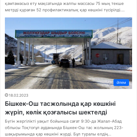
қамтамасыз ету мақсатында жалпы массасы 75 мың текше
метрді құраған 52 профилактикалық қар көшкіні түсірілді.…
Әлем
18.02.2023
Бішкек-Ош тасжолында қар көшкіні
жүріп, көлік қозғалысы шектелді
Бүгін жергілікті уақыт бойынша сағат 9:30-да Жалал-Абад
облысы Тоқтоғұл ауданында Бішкек-Ош тас жолының 223-
шақырымында қар көшкіні жүрді. Бұл туралы елдің…