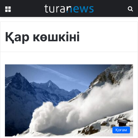
Menu
S
fo
Қар көшкіні
Қоғам