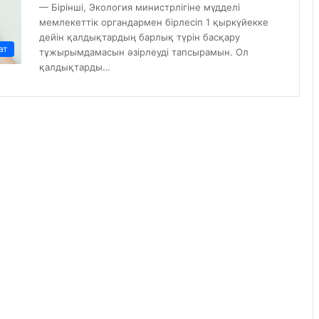
— Бірінші, Экология министрлігіне мүдделі
мемлекеттік органдармен бірлесіп 1 қыркүйекке
дейін қалдықтардың барлық түрін басқару
ат
тұжырымдамасын әзірлеуді тапсырамын. Ол
қалдықтарды…