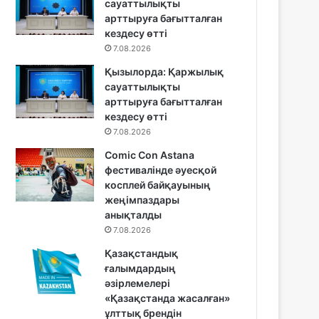
сауаттылықты
арттыруға бағытталған
кездесу өтті
7.08.2026
Қызылорда: Қаржылық
сауаттылықты
арттыруға бағытталған
кездесу өтті
7.08.2026
Comic Con Astana
фестивалінде әуесқой
косплей байқауының
жеңімпаздары
анықталды
7.08.2026
Қазақстандық
ғалымдардың
әзірлемелері
«Қазақстанда жасалған»
ұлттық брендін