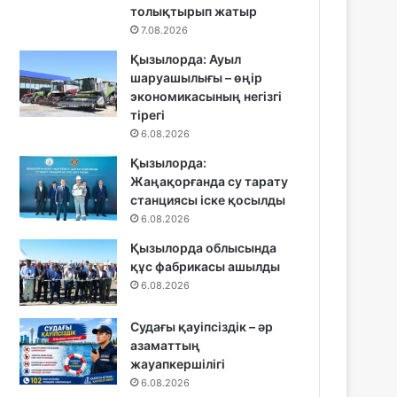
толықтырып жатыр
7.08.2026
Қызылорда: Ауыл
шаруашылығы – өңір
экономикасының негізгі
тірегі
6.08.2026
Қызылорда:
Жаңақорғанда су тарату
станциясы іске қосылды
6.08.2026
Қызылорда облысында
құс фабрикасы ашылды
6.08.2026
Судағы қауіпсіздік – әр
азаматтың
жауапкершілігі
6.08.2026