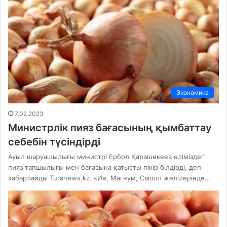
Экономика
7.02.2023
Министрлік пияз бағасының қымбаттау
себебін түсіндірді
Ауыл шаруашылығы министрі Ербол Қарашөкеев еліміздегі
пияз тапшылығы мен бағасына қатысты пікір білдірді, деп
хабарлайды Turanews.kz. «Иә, Магнум, Смолл желілерінде…