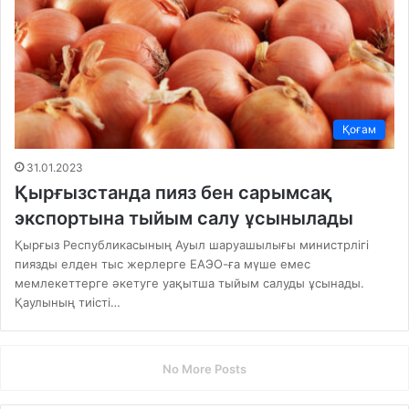
Қоғам
31.01.2023
Қырғызстанда пияз бен сарымсақ
экспортына тыйым салу ұсынылады
Қырғыз Республикасының Ауыл шаруашылығы министрлігі
пиязды елден тыс жерлерге ЕАЭО-ға мүше емес
мемлекеттерге әкетуге уақытша тыйым салуды ұсынады.
Қаулының тиісті…
No More Posts