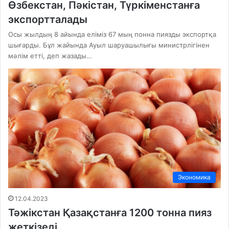
Өзбекстан, Пәкістан, Түркіменстанға
экспортталады
Осы жылдың 8 айында еліміз 67 мың понна пиязды экспортқа
шығарды. Бұл жайында Ауыл шаруашылығы министрлігінен
мәлім етті, деп жазады…
Экономика
12.04.2023
Тәжікстан Қазақстанға 1200 тонна пияз
жеткізеді