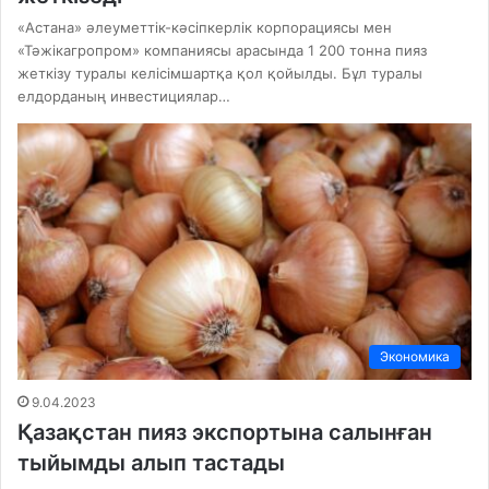
«Астана» әлеуметтік-кәсіпкерлік корпорациясы мен
«Тәжікагропром» компаниясы арасында 1 200 тонна пияз
жеткізу туралы келісімшартқа қол қойылды. Бұл туралы
елдорданың инвестициялар…
Экономика
9.04.2023
Қазақстан пияз экспортына салынған
тыйымды алып тастады