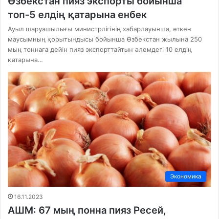
Өзбекстан пияз экспорты бойынша
топ-5 елдің қатарына енбек
Ауыл шаруашылығы министрлігінің хабарлауынша, өткен
маусымның қорытындысы бойынша Өзбекстан жылына 250
мың тоннаға дейін пияз экспорттайтын әлемдегі 10 елдің
қатарына…
Экономика
16.11.2023
АШМ: 67 мың понна пияз Ресей,