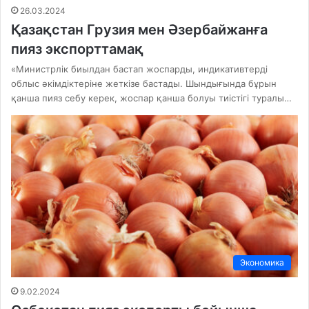
26.03.2024
Қазақстан Грузия мен Әзербайжанға
пияз экспорттамақ
«Министрлік биылдан бастап жоспарды, индикативтерді
облыс әкімдіктеріне жеткізе бастады. Шындығында бұрын
қанша пияз себу керек, жоспар қанша болуы тиістігі туралы…
Экономика
9.02.2024