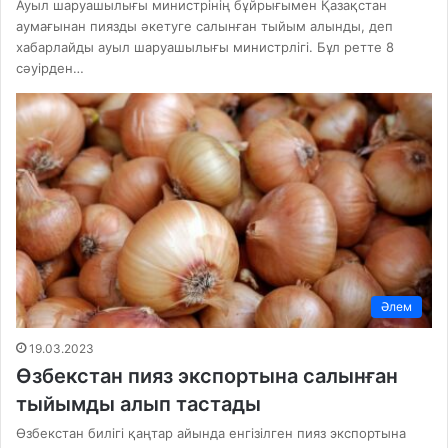
Ауыл шаруашылығы министрінің бұйрығымен Қазақстан
аумағынан пиязды әкетуге салынған тыйым алынды, деп
хабарлайды ауыл шаруашылығы министрлігі. Бұл ретте 8
сәуірден…
Әлем
19.03.2023
Өзбекстан пияз экспортына салынған
тыйымды алып тастады
Өзбекстан билігі қаңтар айында енгізілген пияз экспортына