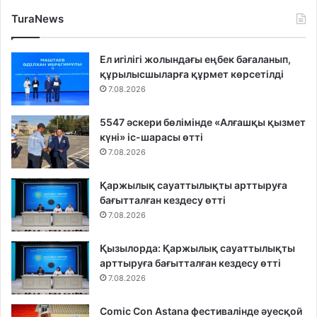
TuraNews
Ел игілігі жолындағы еңбек бағаланып,
құрылысшыларға құрмет көрсетілді
7.08.2026
5547 әскери бөлімінде «Алғашқы қызмет
күні» іс-шарасы өтті
7.08.2026
Қаржылық сауаттылықты арттыруға
бағытталған кездесу өтті
7.08.2026
Қызылорда: Қаржылық сауаттылықты
арттыруға бағытталған кездесу өтті
7.08.2026
Comic Con Astana фестивалінде әуесқой