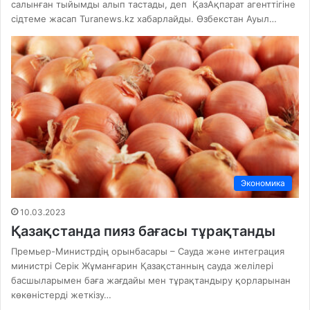
салынған тыйымды алып тастады, деп ҚазАқпарат агенттігіне
сідтеме жасап Turanews.kz хабарлайды. Өзбекстан Ауыл…
Экономика
10.03.2023
Қазақстанда пияз бағасы тұрақтанды
Премьер-Министрдің орынбасары – Сауда және интеграция
министрі Серік Жұманғарин Қазақстанның сауда желілері
басшыларымен баға жағдайы мен тұрақтандыру қорларынан
көкөністерді жеткізу…