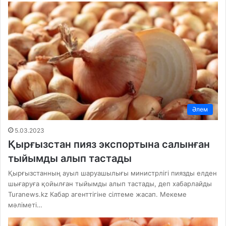
Әлем
5.03.2023
Қырғызстан пияз экспортына салынған
тыйымды алып тастады
Қырғызстанның ауыл шаруашылығы министрлігі пиязды елден
шығаруға қойылған тыйымды алып тастады, деп хабарлайды
Turanews.kz Кабар агенттігіне сілтеме жасап. Мекеме
мәліметі…