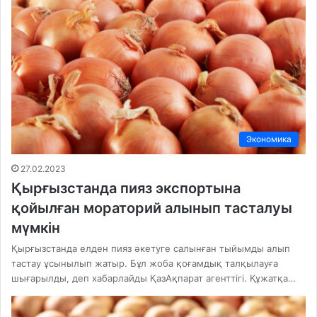
Экономика
27.02.2023
Қырғызстанда пияз экспортына
қойылған мораторий алынып тасталуы
мүмкін
Қырғызстанда елден пияз әкетуге салынған тыйымды алып
тастау ұсынылып жатыр. Бұл жоба қоғамдық талқылауға
шығарылды, деп хабарлайды ҚазАқпарат агенттігі. Құжатқа…