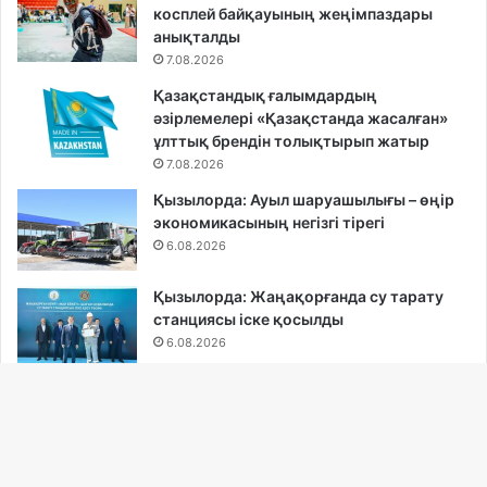
косплей байқауының жеңімпаздары
анықталды
7.08.2026
Қазақстандық ғалымдардың
әзірлемелері «Қазақстанда жасалған»
ұлттық брендін толықтырып жатыр
7.08.2026
Қызылорда: Ауыл шаруашылығы – өңір
экономикасының негізгі тірегі
6.08.2026
Қызылорда: Жаңақорғанда су тарату
станциясы іске қосылды
6.08.2026
Қызылорда облысында құс фабрикасы
ашылды
6.08.2026
Ba