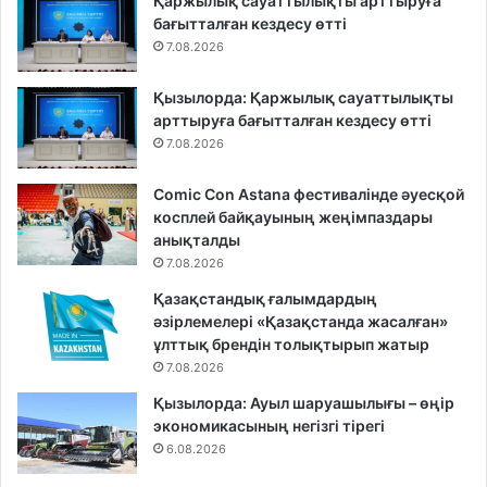
Қаржылық сауаттылықты арттыруға
бағытталған кездесу өтті
7.08.2026
Қызылорда: Қаржылық сауаттылықты
арттыруға бағытталған кездесу өтті
7.08.2026
Comic Con Astana фестивалінде әуесқой
косплей байқауының жеңімпаздары
анықталды
7.08.2026
Қазақстандық ғалымдардың
әзірлемелері «Қазақстанда жасалған»
ұлттық брендін толықтырып жатыр
7.08.2026
Қызылорда: Ауыл шаруашылығы – өңір
экономикасының негізгі тірегі
6.08.2026