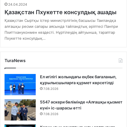
24.04.2024
Қазақстан Пхукетте консулдық ашады
Қазақстан Сыртқы істер министрлігінің басшысы Таиландқа
алғашқы ресми сапары аясында тайландтық әріптесі Панпри
Пхиттхануконмен кездесті. Нұртілеудің айтуынша, тараптар
Пхукетте консулдық…
TuraNews
Ел игілігі жолындағы еңбек бағаланып,
құрылысшыларға құрмет көрсетілді
7.08.2026
5547 әскери бөлімінде «Алғашқы қызмет
күні» іс-шарасы өтті
7.08.2026