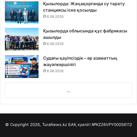
Қызылорда: Жаңақорғанда су тарату
станциясы іске қосылды
6.08.2026
Қызылорда облысында құс фабрикасы
ашылды
6.08.2026
Судағы қауіпсіздік – әр азаматтың
жауапкершілігі
6.08.2026
...
© Copyright 2026, TuraNews.kz БАҚ куәлігі
№KZ26VPY00056112