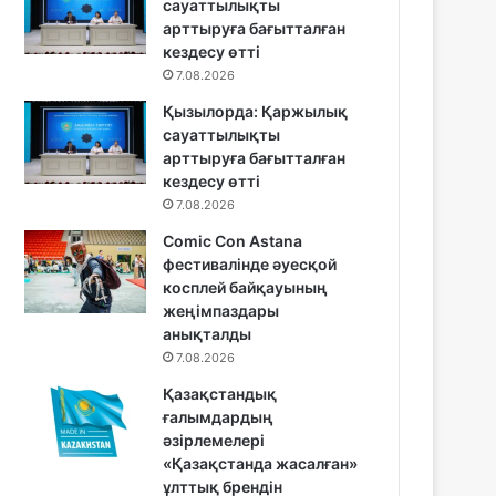
сауаттылықты
арттыруға бағытталған
кездесу өтті
7.08.2026
Қызылорда: Қаржылық
сауаттылықты
арттыруға бағытталған
кездесу өтті
7.08.2026
Comic Con Astana
фестивалінде әуесқой
косплей байқауының
жеңімпаздары
анықталды
7.08.2026
Қазақстандық
ғалымдардың
әзірлемелері
«Қазақстанда жасалған»
ұлттық брендін