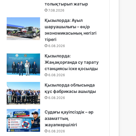
толықтырып жатыр
7.08.2026
Қызылорда: Ауыл
шаруашылығы – өңір
экономикасының негізгі
тірегі
6.08.2026
Қызылорда:
Жаңақорғанда су тарату
станциясы іске қосылды
6.08.2026
Қызылорда облысында
құс фабрикасы ашылды
6.08.2026
Судағы қауіпсіздік – әр
азаматтың
жауапкершілігі
6.08.2026