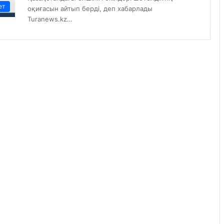
ет
оқиғасын айтып берді, деп хабарлады
Turanews.kz…