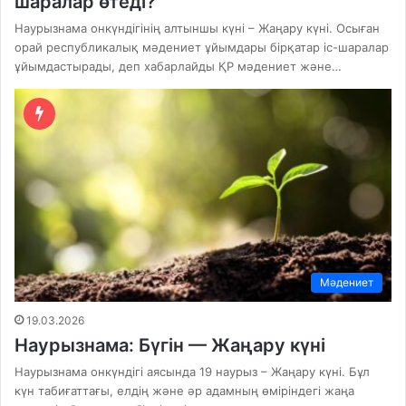
шаралар өтеді?
Наурызнама онкүндігінің алтыншы күні – Жаңару күні. Осыған
орай республикалық мәдениет ұйымдары бірқатар іс-шаралар
ұйымдастырады, деп хабарлайды ҚР мәдениет және…
Мәдениет
19.03.2026
Наурызнама: Бүгін — Жаңару күні
Наурызнама онкүндігі аясында 19 наурыз – Жаңару күні. Бұл
күн табиғаттағы, елдің және әр адамның өміріндегі жаңа