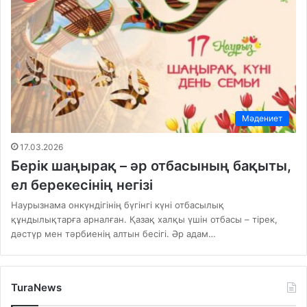
Мәдениет
17.03.2026
Берік шаңырақ – әр отбасының бақыты,
ел берекесінің негізі
Наурызнама онкүндігінің бүгінгі күні отбасылық
құндылықтарға арналған. Қазақ халқы үшін отбасы – тірек,
дәстүр мен тәрбиенің алтын бесігі. Әр адам…
TuraNews