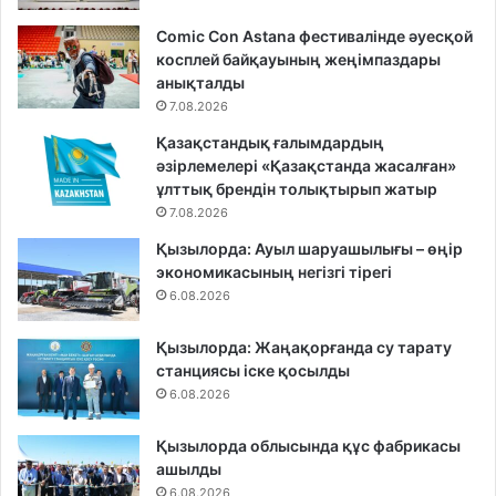
Comic Con Astana фестивалінде әуесқой
косплей байқауының жеңімпаздары
анықталды
7.08.2026
Қазақстандық ғалымдардың
әзірлемелері «Қазақстанда жасалған»
ұлттық брендін толықтырып жатыр
7.08.2026
Қызылорда: Ауыл шаруашылығы – өңір
экономикасының негізгі тірегі
6.08.2026
Қызылорда: Жаңақорғанда су тарату
станциясы іске қосылды
6.08.2026
Қызылорда облысында құс фабрикасы
ашылды
6.08.2026