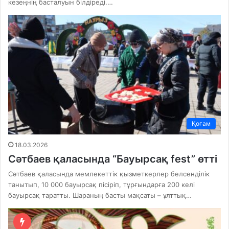
кезеңнің басталуын білдіреді.…
Қоғам
18.03.2026
Сәтбаев қаласында “Бауырсақ fest” өтті
Сәтбаев қаласында мемлекеттік қызметкерлер белсенділік
танытып, 10 000 бауырсақ пісіріп, тұрғындарға 200 келі
бауырсақ таратты. Шараның басты мақсаты – ұлттық…