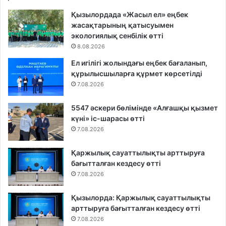
Қызылордада «Жасыл ел» еңбек
жасақтарының қатысуымен
экологиялық сенбілік өтті
8.08.2026
Ел игілігі жолындағы еңбек бағаланып,
құрылысшыларға құрмет көрсетілді
7.08.2026
5547 әскери бөлімінде «Алғашқы қызмет
күні» іс-шарасы өтті
7.08.2026
Қаржылық сауаттылықты арттыруға
бағытталған кездесу өтті
7.08.2026
Қызылорда: Қаржылық сауаттылықты
арттыруға бағытталған кездесу өтті
7.08.2026