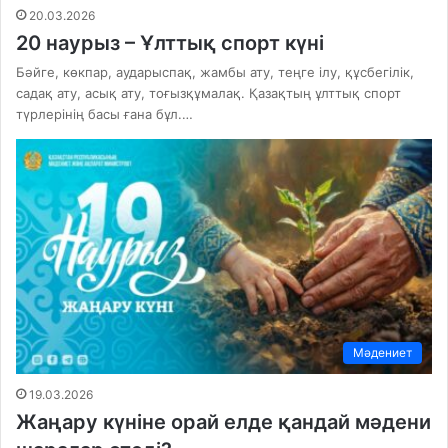
20.03.2026
20 наурыз – Ұлттық спорт күні
Бәйге, көкпар, аударыспақ, жамбы ату, теңге ілу, құсбегілік,
садақ ату, асық ату, тоғызқұмалақ. Қазақтың ұлттық спорт
түрлерінің басы ғана бұл.…
Мәдениет
19.03.2026
Жаңару күніне орай елде қандай мәдени