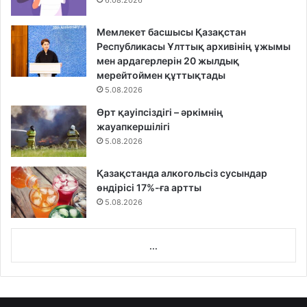
6.08.2026
Мемлекет басшысы Қазақстан
Республикасы Ұлттық архивінің ұжымы
мен ардагерлерін 20 жылдық
мерейтоймен құттықтады
5.08.2026
Өрт қауіпсіздігі – әркімнің
жауапкершілігі
5.08.2026
Қазақстанда алкогольсіз сусындар
өндірісі 17%-ға артты
5.08.2026
...