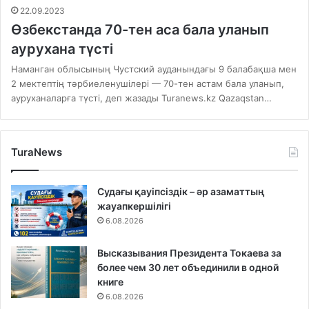
22.09.2023
Өзбекстанда 70-тен аса бала уланып
аурухана түсті
Наманган облысының Чустский ауданындағы 9 балабақша мен
2 мектептің тәрбиеленушілері — 70-тен астам бала уланып,
ауруханаларға түсті, деп жазады Turanews.kz Qazaqstan…
TuraNews
Судағы қауіпсіздік – әр азаматтың
жауапкершілігі
6.08.2026
Высказывания Президента Токаева за
более чем 30 лет объединили в одной
книге
6.08.2026