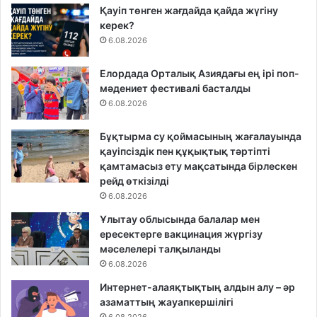
Қауіп төнген жағдайда қайда жүгіну
керек?
6.08.2026
Елордада Орталық Азиядағы ең ірі поп-
мәдениет фестивалі басталды
6.08.2026
Бұқтырма су қоймасының жағалауында
қауіпсіздік пен құқықтық тәртіпті
қамтамасыз ету мақсатында бірлескен
рейд өткізілді
6.08.2026
Ұлытау облысында балалар мен
ересектерге вакцинация жүргізу
мәселелері талқыланды
6.08.2026
Интернет-алаяқтықтың алдын алу – әр
азаматтың жауапкершілігі