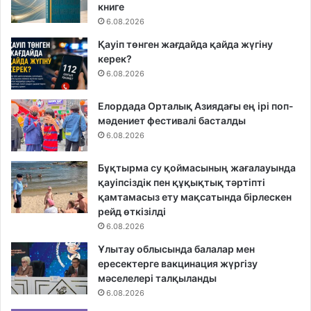
книге
6.08.2026
Қауіп төнген жағдайда қайда жүгіну
керек?
6.08.2026
Елордада Орталық Азиядағы ең ірі поп-
мәдениет фестивалі басталды
6.08.2026
Бұқтырма су қоймасының жағалауында
қауіпсіздік пен құқықтық тәртіпті
қамтамасыз ету мақсатында бірлескен
рейд өткізілді
6.08.2026
Ұлытау облысында балалар мен
ересектерге вакцинация жүргізу
мәселелері талқыланды
6.08.2026