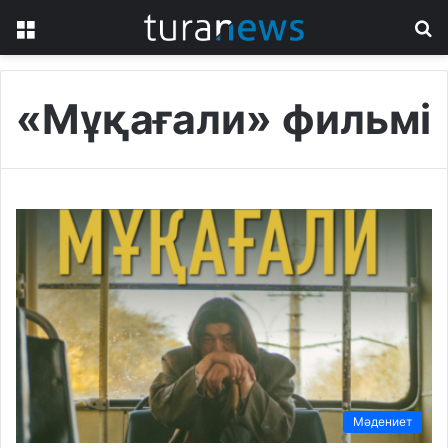
Menu
S
fo
«Мұқағали» фильмі
Мәдениет