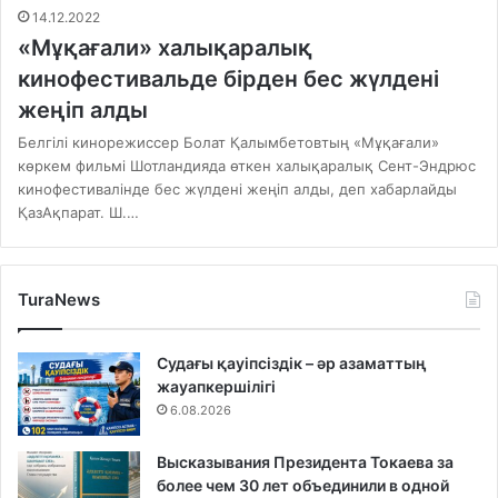
14.12.2022
«Мұқағали» халықаралық
кинофестивальде бірден бес жүлдені
жеңіп алды
Белгілі кинорежиссер Болат Қалымбетовтың «Мұқағали»
көркем фильмі Шотландияда өткен халықаралық Сент-Эндрюс
кинофестивалінде бес жүлдені жеңіп алды, деп хабарлайды
ҚазАқпарат. Ш.…
TuraNews
Судағы қауіпсіздік – әр азаматтың
жауапкершілігі
6.08.2026
Высказывания Президента Токаева за
более чем 30 лет объединили в одной