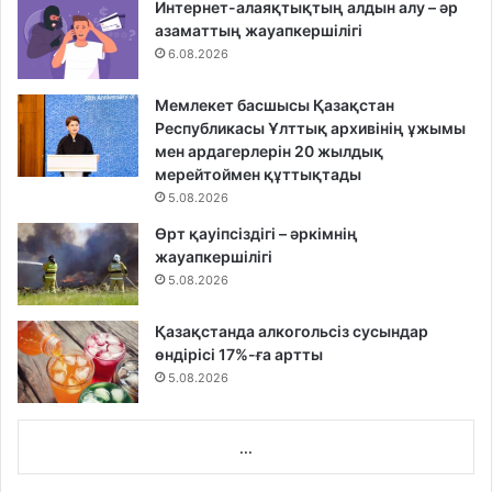
Интернет-алаяқтықтың алдын алу – әр
азаматтың жауапкершілігі
6.08.2026
Мемлекет басшысы Қазақстан
Республикасы Ұлттық архивінің ұжымы
мен ардагерлерін 20 жылдық
мерейтоймен құттықтады
5.08.2026
Өрт қауіпсіздігі – әркімнің
жауапкершілігі
5.08.2026
Қазақстанда алкогольсіз сусындар
өндірісі 17%-ға артты
5.08.2026
...