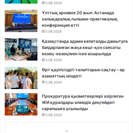
5.08.2026
Ұлттық архивке 20 жыл: Астанада
халықаралық ғылыми-практикалық
конференция өтті
5.08.2026
Қазақстанда адами капиталды дамытуға
бағдарланған жаңа көші-қон саясаты
кезең-кезеңімен іске асырылуда
5.08.2026
Өрт қауіпсіздігі талаптарын сақтау – әр
азаматтың міндеті
5.08.2026
Прокуратура қызметкерлері әзірлеген
ЖИ құралдары әлемдік деңгейдегі
сарапшыға ұсынылды
5.08.2026
...