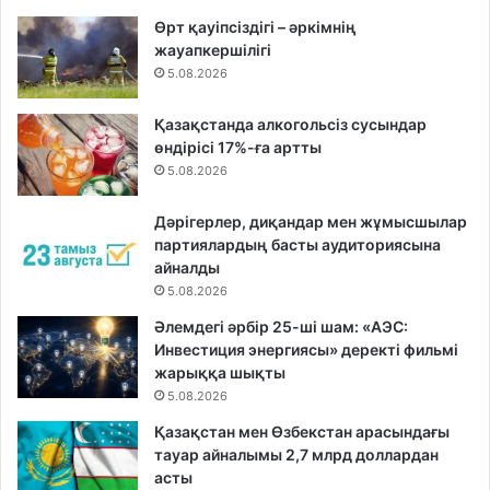
Өрт қауіпсіздігі – әркімнің
жауапкершілігі
5.08.2026
Қазақстанда алкогольсіз сусындар
өндірісі 17%-ға артты
5.08.2026
Дәрігерлер, диқандар мен жұмысшылар
партиялардың басты аудиториясына
айналды
5.08.2026
Әлемдегі әрбір 25-ші шам: «АЭС:
Инвестиция энергиясы» деректі фильмі
жарыққа шықты
5.08.2026
Қазақстан мен Өзбекстан арасындағы
тауар айналымы 2,7 млрд доллардан
асты