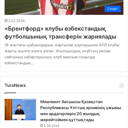
Спорт
2.02.2024
«Брентфорд» клубы өзбекстандық
футболшының трансферін жариялады
18 жастағы шабуылдаушы жартылай қорғаушыны АПЛ клубы
жарты жылға жалға алған. Ағылшындық клубтың ресми
сайтының хабарлауынша, клуб маусым соңында
өзбекстандық…
TuraNews
Мемлекет басшысы Қазақстан
Республикасы Ұлттық архивінің ұжымы
мен ардагерлерін 20 жылдық
мерейтоймен құттықтады
5.08.2026