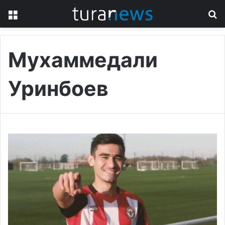
Menu
S
fo
Мухаммедали
Уринбоев