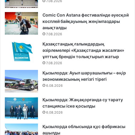
7.08.2026
Comic Con Astana фестивалінде әуесқой
косплей байқауының жеңімпаздары
анықталды
7.08.2026
Қазақстандық ғалымдардың
әзірлемелері «Қазақстанда жасалған»
ұлттық брендін толықтырып жатыр
7.08.2026
Қызылорда: Ауыл шаруашылығы – өңір
экономикасының негізгі тірегі
6.08.2026
Қызылорда: Жаңақорғанда су тарату
станциясы іске қосылды
6.08.2026
Қызылорда облысында құс фабрикасы
ашылды