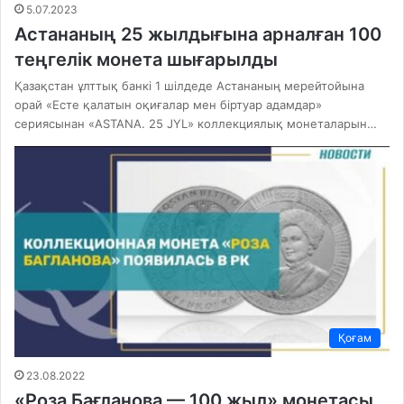
5.07.2023
Астананың 25 жылдығына арналған 100
теңгелік монета шығарылды
Қазақстан ұлттық банкі 1 шілдеде Астананың мерейтойына
орай «Есте қалатын оқиғалар мен біртуар адамдар»
сериясынан «ASTANA. 25 JYL» коллекциялық монеталарын…
Қоғам
23.08.2022
«Роза Бағланова — 100 жыл» монетасы