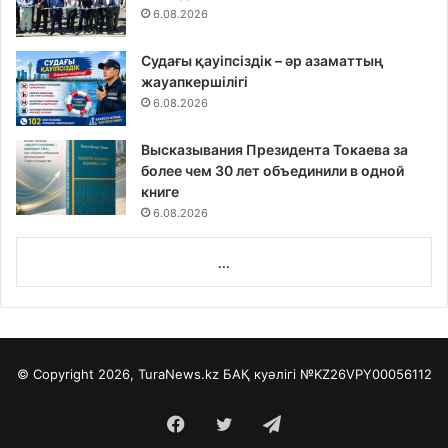
6.08.2026
Судағы қауіпсіздік – әр азаматтың
жауапкершілігі
6.08.2026
Высказывания Президента Токаева за
более чем 30 лет объединили в одной
книге
6.08.2026
...
© Copyright 2026, TuraNews.kz БАҚ куәлігі
№KZ26VPY00056112
Facebook
Twitter
Telegram