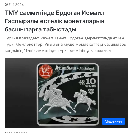
7.11.2024
ТМҰ саммитінде Ердоған Исмаил
Гаспыралы естелік монеталарын
басшыларға табыстады
Түркия президент Режеп Тайып Ердоған Қырғызстанда өткен
Түркі Мемлекеттері Ұйымына мүше мемлекеттері басшылары
кеңесінің 11-ші саммитінде түркі әлемінің ұлы зиялысы…
Мәдениет