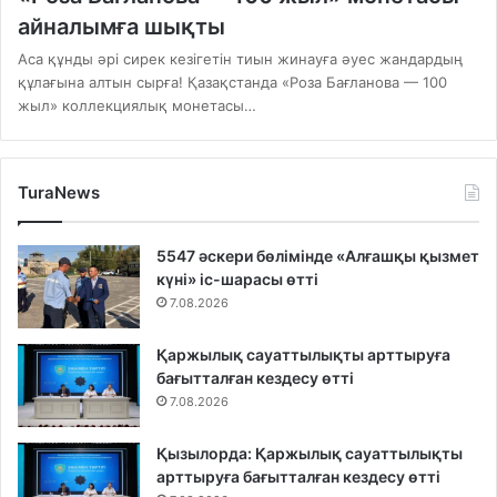
айналымға шықты
Аса құнды әрі сирек кезігетін тиын жинауға әуес жандардың
құлағына алтын сырға! Қазақстанда «Роза Бағланова — 100
жыл» коллекциялық монетасы…
TuraNews
5547 әскери бөлімінде «Алғашқы қызмет
күні» іс-шарасы өтті
7.08.2026
Қаржылық сауаттылықты арттыруға
бағытталған кездесу өтті
7.08.2026
Қызылорда: Қаржылық сауаттылықты
арттыруға бағытталған кездесу өтті