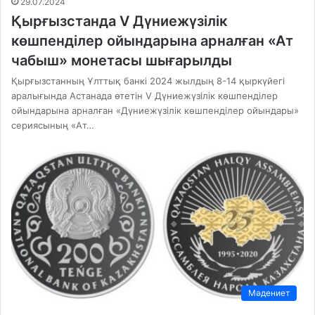
29.07.2024
Қырғызстанда V Дүниежүзілік
көшпенділер ойындарына арналған «Ат
чабыш» монетасы шығарылды
Қырғызстанның Ұлттық банкі 2024 жылдың 8-14 қыркүйегі
аралығында Астанада өтетін V Дүниежүзілік көшпенділер
ойындарына арналған «Дүниежүзілік көшпенділер ойындары»
сериясының «Ат…
Мәдениет