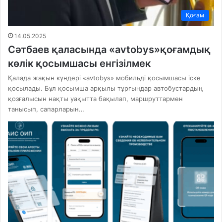
Қоғам
14.05.2025
Сәтбаев қаласында «avtobys»қоғамдық
көлік қосымшасы енгізілмек
Қалада жақын күндері «avtobys» мобильді қосымшасы іске
қосылады. Бұл қосымша арқылы тұрғындар автобустардың
қозғалысын нақты уақытта бақылап, маршруттармен
танысып, сапарларын…