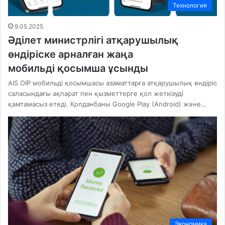
Технология
9.05.2025
Әділет министрлігі атқарушылық
өндіріске арналған жаңа
мобильді қосымша ұсынды
AIS OIP мобильді қосымшасы азаматтарға атқарушылық өндіріс
саласындағы ақпарат пен қызметтерге қол жеткізуді
қамтамасыз етеді. Қолданбаны Google Play (Android) және…
Экономика