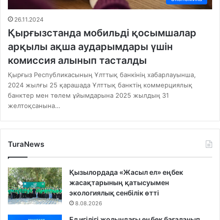
26.11.2024
Қырғызстанда мобильді қосымшалар
арқылы ақша аударымдары үшін
комиссия алынып тасталды
Қырғыз Республикасының Ұлттық банкінің хабарлауынша,
2024 жылғы 25 қарашада Ұлттық банктің коммерциялық
банктер мен төлем ұйымдарына 2025 жылдың 31
желтоқсанына…
TuraNews
Қызылордада «Жасыл ел» еңбек
жасақтарының қатысуымен
экологиялық сенбілік өтті
8.08.2026
Ел игілігі жолындағы еңбек бағаланып,