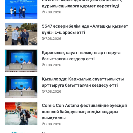
құрылысшыларға құрмет көрсетілді
7.08.2026
5547 әскери бөлімінде «Алғашқы қызмет
күні» іс-шарасы өтті
7.08.2026
Қаржылық сауаттылықты арттыруға
бағытталған кездесу өтті
7.08.2026
Қызылорда: Қаржылық сауаттылықты
арттыруға бағытталған кездесу өтті
7.08.2026
Comic Con Astana фестивалінде әуесқой
косплей байқауының жеңімпаздары
анықталды
7.08.2026