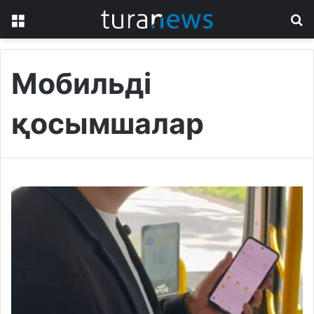
Menu
S
fo
Мобильді
қосымшалар