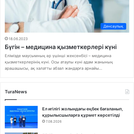
Денсаулық
18.06.2023
Бүгін – медицина қызметкерлері күні
Елімізде маусымның əр үшінші жексенбісі – медицина
қызметкерлерінің күні. Осы атаулы күні адам жанының
арашашысы, ақ халатты абзал жандарға арнайы…
TuraNews
Ел игілігі жолындағы еңбек бағаланып,
құрылысшыларға құрмет көрсетілді
7.08.2026