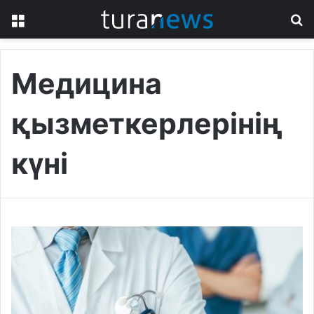
Menu
S
fo
Медицина
қызметкерлерінің
күні