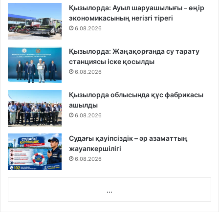
Қызылорда: Ауыл шаруашылығы – өңір
экономикасының негізгі тірегі
6.08.2026
Қызылорда: Жаңақорғанда су тарату
станциясы іске қосылды
6.08.2026
Қызылорда облысында құс фабрикасы
ашылды
6.08.2026
Судағы қауіпсіздік – әр азаматтың
жауапкершілігі
6.08.2026
...