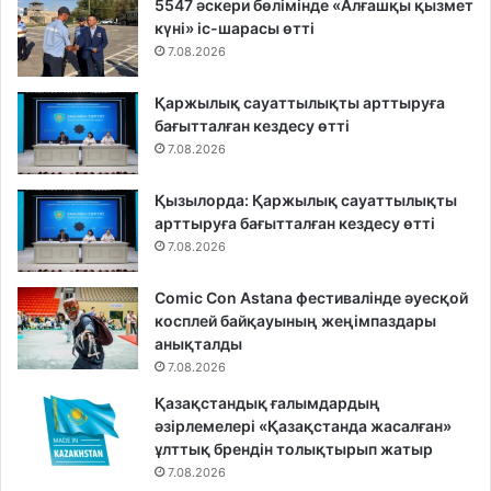
5547 әскери бөлімінде «Алғашқы қызмет
күні» іс-шарасы өтті
7.08.2026
Қаржылық сауаттылықты арттыруға
бағытталған кездесу өтті
7.08.2026
Қызылорда: Қаржылық сауаттылықты
арттыруға бағытталған кездесу өтті
7.08.2026
Comic Con Astana фестивалінде әуесқой
косплей байқауының жеңімпаздары
анықталды
7.08.2026
Қазақстандық ғалымдардың
әзірлемелері «Қазақстанда жасалған»
ұлттық брендін толықтырып жатыр
7.08.2026