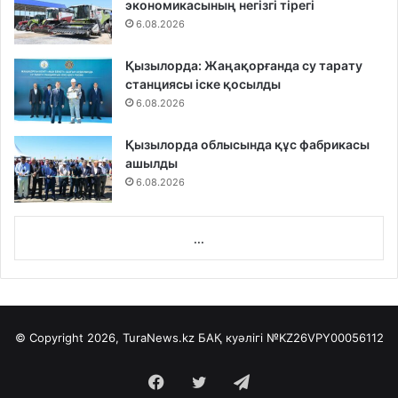
экономикасының негізгі тірегі
6.08.2026
Қызылорда: Жаңақорғанда су тарату
станциясы іске қосылды
6.08.2026
Қызылорда облысында құс фабрикасы
ашылды
6.08.2026
...
© Copyright 2026, TuraNews.kz БАҚ куәлігі
№KZ26VPY00056112
Facebook
Twitter
Telegram