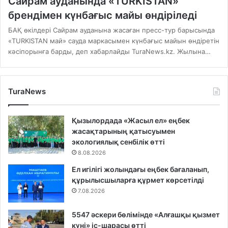
Cайрам ауданында «TURKISTAN»
брендімен күнбағыс майы өндіріледі
БАҚ өкілдері Сайрам ауданына жасаған пресс-тур барысында
«TURKISTAN май» сауда маркасымен күнбағыс майын өндіретін
кәсіпорынға барды, деп хабарлайды TuraNews.kz. Жылына…
TuraNews
Қызылордада «Жасыл ел» еңбек
жасақтарының қатысуымен
экологиялық сенбілік өтті
8.08.2026
Ел игілігі жолындағы еңбек бағаланып,
құрылысшыларға құрмет көрсетілді
7.08.2026
5547 әскери бөлімінде «Алғашқы қызмет
күні» іс-шарасы өтті