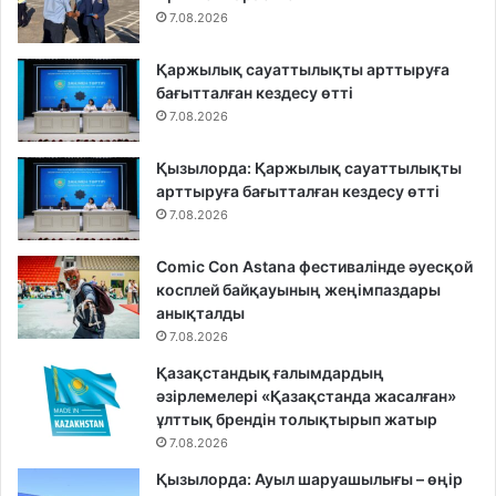
7.08.2026
Қаржылық сауаттылықты арттыруға
бағытталған кездесу өтті
7.08.2026
Қызылорда: Қаржылық сауаттылықты
арттыруға бағытталған кездесу өтті
7.08.2026
Comic Con Astana фестивалінде әуесқой
косплей байқауының жеңімпаздары
анықталды
7.08.2026
Қазақстандық ғалымдардың
әзірлемелері «Қазақстанда жасалған»
ұлттық брендін толықтырып жатыр
7.08.2026
Қызылорда: Ауыл шаруашылығы – өңір