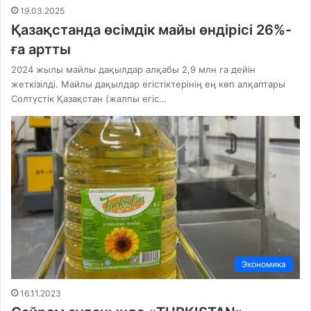
19.03.2025
Қазақстанда өсімдік майы өндірісі 26%-
ға артты
2024 жылы майлы дақылдар алқабы 2,9 млн га дейін
жеткізілді. Майлы дақылдар егістіктерінің ең көп алқаптары
Солтүстік Қазақстан (жалпы егіс…
Экономика
16.11.2023